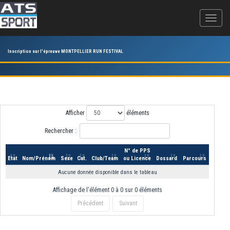
Inscription sur l'épreuve MONTPELLIER RUN FESTIVAL
Afficher
éléments
Rechercher :
N° de PPS
Etat
Nom/Prénom
Sexe
Cat.
Club/Team
ou Licence
Dossard
Parcours
Aucune donnée disponible dans le tableau
Affichage de l'élément 0 à 0 sur 0 éléments
Précédent
Suivant