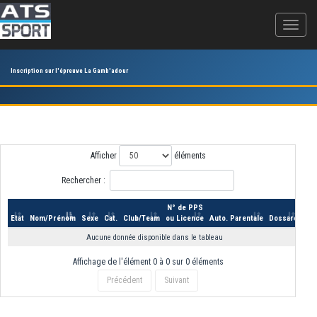
Inscription sur l'épreuve La Gamb'adour
Afficher
éléments
Rechercher :
N° de PPS
Etat
Nom/Prénom
Sexe
Cat.
Club/Team
ou Licence
Auto. Parentale
Dossard
Aucune donnée disponible dans le tableau
Affichage de l'élément 0 à 0 sur 0 éléments
Précédent
Suivant