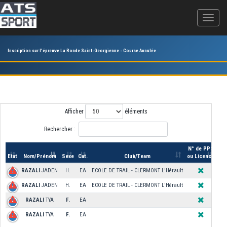
Inscription sur l'épreuve La Ronde Saint-Georgienne - Course Annulée
Afficher
éléments
Rechercher :
N° de PPS
Etat
Nom/Prénom
Sexe
Cat.
Club/Team
ou Licence
RAZALI
JADEN
H.
EA
ECOLE DE TRAIL - CLERMONT L'Hérault
RAZALI
JADEN
H.
EA
ECOLE DE TRAIL - CLERMONT L'Hérault
RAZALI
TYA
F.
EA
RAZALI
TYA
F.
EA