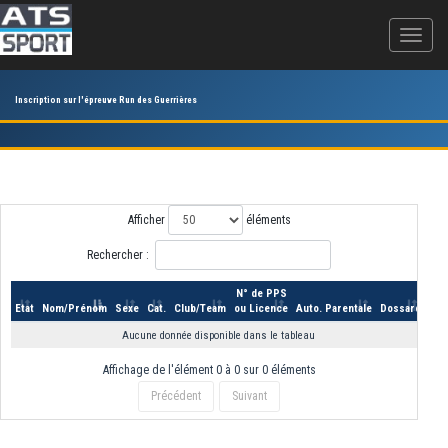
Inscription sur l'épreuve Run des Guerrières
Afficher
éléments
Rechercher :
N° de PPS
Etat
Nom/Prénom
Sexe
Cat.
Club/Team
ou Licence
Auto. Parentale
Dossard
Aucune donnée disponible dans le tableau
Affichage de l'élément 0 à 0 sur 0 éléments
Précédent
Suivant