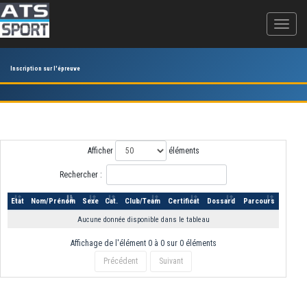
Inscription sur l'épreuve
Afficher
éléments
Rechercher :
Etat
Nom/Prénom
Sexe
Cat.
Club/Team
Certificat
Dossard
Parcours
Aucune donnée disponible dans le tableau
Affichage de l'élément 0 à 0 sur 0 éléments
Précédent
Suivant