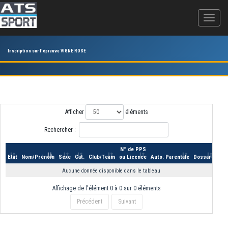
Inscription sur l'épreuve VIGNE ROSE
Afficher
éléments
Rechercher :
N° de PPS
Etat
Nom/Prénom
Sexe
Cat.
Club/Team
ou Licence
Auto. Parentale
Dossard
Aucune donnée disponible dans le tableau
Affichage de l'élément 0 à 0 sur 0 éléments
Précédent
Suivant