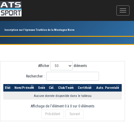
Inscription sur l'épreuve Triathlon de la Montagne Noire
Afficher
éléments
Rechercher :
Etat
Nom/Prénom
Sexe
Cat.
Club/Team
Certificat
Auto. Parentale
Aucune donnée disponible dans le tableau
Affichage de l'élément 0 à 0 sur 0 éléments
Précédent
Suivant