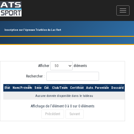
Inscription sur l'épreuve Triathlon du Lac Vert
Afficher
éléments
Rechercher :
Etat
Nom/Prénom
Sexe
Cat.
Club/Team
Certificat
Auto. Parentale
Dossard
Aucune donnée disponible dans le tableau
Affichage de l'élément 0 à 0 sur 0 éléments
Précédent
Suivant