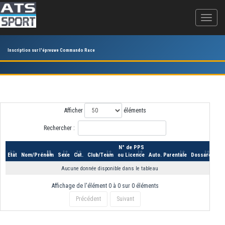
Inscription sur l'épreuve Commando Race
Afficher
éléments
Rechercher :
N° de PPS
Etat
Nom/Prénom
Sexe
Cat.
Club/Team
ou Licence
Auto. Parentale
Dossard
Aucune donnée disponible dans le tableau
Affichage de l'élément 0 à 0 sur 0 éléments
Précédent
Suivant