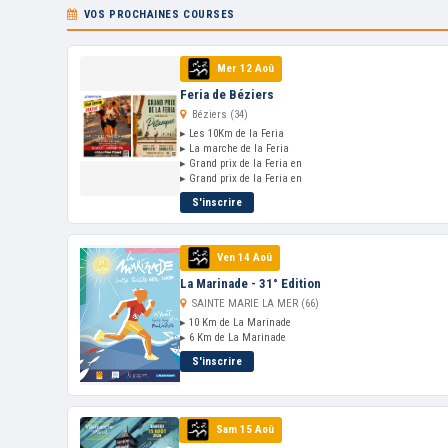
VOS PROCHAINES COURSES
Mer 12 Aoû
Feria de Béziers
Béziers (34)
▸ Les 10Km de la Feria
▸ La marche de la Feria
▸ Grand prix de la Feria en
▸ Grand prix de la Feria en
S'inscrire
Ven 14 Aoû
La Marinade - 31° Edition
SAINTE MARIE LA MER (66)
▸ 10 Km de La Marinade
▸ 6 Km de La Marinade
S'inscrire
Sam 15 Aoû