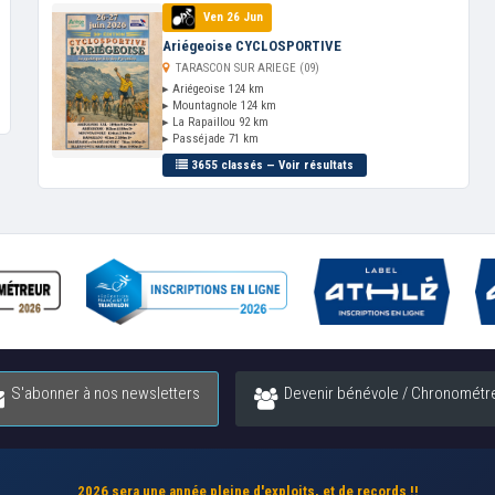
Ven 26 Jun
Ariégeoise CYCLOSPORTIVE
TARASCON SUR ARIEGE (09)
▸ Ariégeoise 124 km
▸ Mountagnole 124 km
▸ La Rapaillou 92 km
▸ Passéjade 71 km
3655 classés — Voir résultats
S'abonner à nos newsletters
Devenir bénévole / Chronométr
2026 sera une année pleine d'exploits, et de records !!