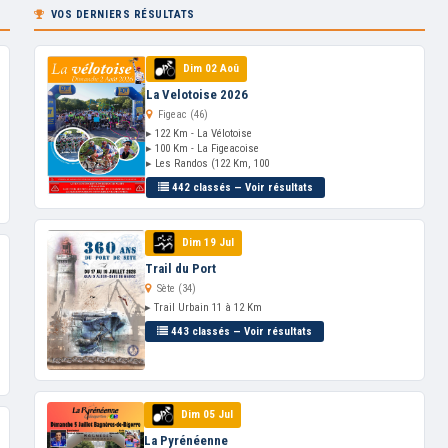
VOS DERNIERS RÉSULTATS
Dim 02 Aoû
La Velotoise 2026
Figeac (46)
▸ 122 Km - La Vélotoise
▸ 100 Km - La Figeacoise
▸ Les Randos (122 Km, 100
442 classés — Voir résultats
Dim 19 Jul
Trail du Port
Sète (34)
▸ Trail Urbain 11 à 12 Km
443 classés — Voir résultats
Dim 05 Jul
La Pyrénéenne