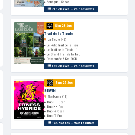
▸ Boutique - Repas
718 classés — Voir résultats
Dim 28 Jun
Trail de la Tieule
La Tieule (48)
▸ Le Petit Trail de la Tieu
▸ Le Trail de la Tieule - 1
▸ Le Grand Trail de la Tieu
▸ Randonnée 8 Km 200D+
181 classés — Voir résultats
Sam 27 Jun
BEWIN
Narbonne (11)
▸ Duo HH Open
▸ Duo HH Pro
▸ Duo FF Open
▸ Duo FF Pro
145 classés — Voir résultats