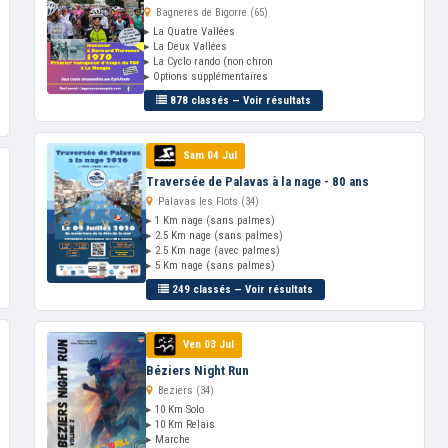
Bagneres de Bigorre (65)
▸ La Quatre Vallées
▸ La Deux Vallées
▸ La Cyclo rando (non chron
▸ Options supplémentaires
878 classés — Voir résultats
Sam 04 Jul
Traversée de Palavas à la nage - 80 ans
Palavas les Flots (34)
▸ 1 Km nage (sans palmes)
▸ 2.5 Km nage (sans palmes)
▸ 2.5 Km nage (avec palmes)
▸ 5 Km nage (sans palmes)
249 classés — Voir résultats
Ven 03 Jul
Béziers Night Run
Beziers (34)
▸ 10 Km Solo
▸ 10 Km Relais
▸ Marche