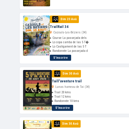
Dim 23 Aoû
TrailRail 34
Cazouls-Les-Béziers (34)
▸ Course La passejada dels
▸ Lo copa camba de las 5 T�
▸ Lo Castigament de las 5 T
▸ Randonnée La passejada d
S'inscrire
Dim 30 Aoû
Taill'aventure trail
Lunas hameau de Tai (34)
▸ Trail 20 kms
▸ Trail 12 kms
▸ Randonnée 10 kms
S'inscrire
Dim 30 Aoû