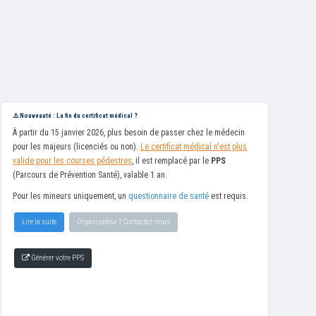
⚠️ Nouveauté : La fin du certificat médical ?
À partir du 15 janvier 2026, plus besoin de passer chez le médecin
pour les majeurs (licenciés ou non).
Le certificat médical n'est plus
valide pour les courses pédestres
, il est remplacé par le
PPS
(Parcours de Prévention Santé), valable 1 an.
Pour les mineurs uniquement, un
questionnaire de santé
est requis.
Lire la suite
Organisateur ? Contactez-nous
Générer votre PPS