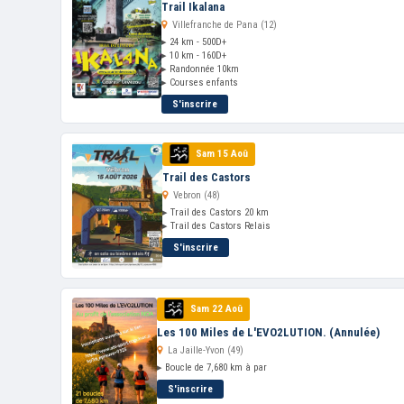
Trail Ikalana
Villefranche de Pana (12)
▸ 24 km - 500D+
▸ 10 km - 160D+
▸ Randonnée 10km
▸ Courses enfants
S'inscrire
Sam 15 Aoû
Trail des Castors
Vebron (48)
▸ Trail des Castors 20 km
▸ Trail des Castors Relais
S'inscrire
Sam 22 Aoû
Les 100 Miles de L'EVO2LUTION. (Annulée)
La Jaille-Yvon (49)
▸ Boucle de 7,680 km à par
S'inscrire