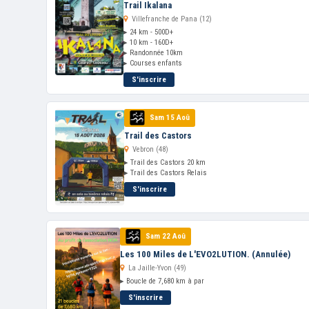
Trail Ikalana
Villefranche de Pana (12)
▸ 24 km - 500D+
▸ 10 km - 160D+
▸ Randonnée 10km
▸ Courses enfants
S'inscrire
Sam 15 Aoû
Trail des Castors
Vebron (48)
▸ Trail des Castors 20 km
▸ Trail des Castors Relais
S'inscrire
Sam 22 Aoû
Les 100 Miles de L'EVO2LUTION. (Annulée)
La Jaille-Yvon (49)
▸ Boucle de 7,680 km à par
S'inscrire