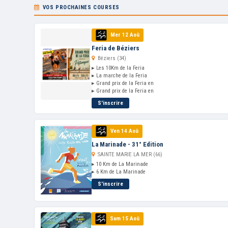
VOS PROCHAINES COURSES
Mer 12 Aoû
Feria de Béziers
Béziers (34)
▸ Les 10Km de la Feria
▸ La marche de la Feria
▸ Grand prix de la Feria en
▸ Grand prix de la Feria en
S'inscrire
Ven 14 Aoû
La Marinade - 31° Edition
SAINTE MARIE LA MER (66)
▸ 10 Km de La Marinade
▸ 6 Km de La Marinade
S'inscrire
Sam 15 Aoû