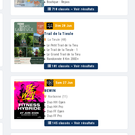
▸ Boutique - Repas
718 classés — Voir résultats
Dim 28 Jun
Trail de la Tieule
La Tieule (48)
▸ Le Petit Trail de la Tieu
▸ Le Trail de la Tieule - 1
▸ Le Grand Trail de la Tieu
▸ Randonnée 8 Km 200D+
181 classés — Voir résultats
Sam 27 Jun
BEWIN
Narbonne (11)
▸ Duo HH Open
▸ Duo HH Pro
▸ Duo FF Open
▸ Duo FF Pro
145 classés — Voir résultats