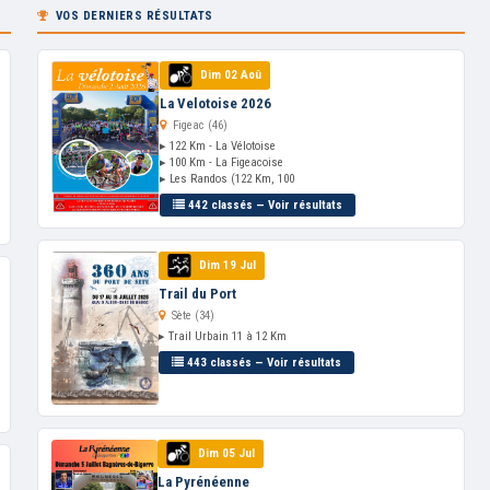
VOS DERNIERS RÉSULTATS
Dim 02 Aoû
La Velotoise 2026
Figeac (46)
▸ 122 Km - La Vélotoise
▸ 100 Km - La Figeacoise
▸ Les Randos (122 Km, 100
442 classés — Voir résultats
Dim 19 Jul
Trail du Port
Sète (34)
▸ Trail Urbain 11 à 12 Km
443 classés — Voir résultats
Dim 05 Jul
La Pyrénéenne