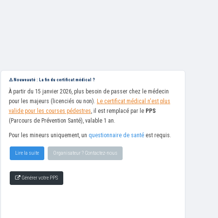
⚠️ Nouveauté : La fin du certificat médical ?
À partir du 15 janvier 2026, plus besoin de passer chez le médecin
pour les majeurs (licenciés ou non).
Le certificat médical n'est plus
valide pour les courses pédestres
, il est remplacé par le
PPS
(Parcours de Prévention Santé), valable 1 an.
Pour les mineurs uniquement, un
questionnaire de santé
est requis.
Lire la suite
Organisateur ? Contactez-nous
Générer votre PPS