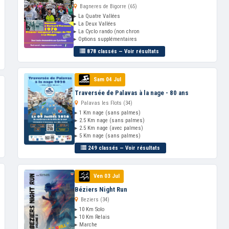
Bagneres de Bigorre (65)
▸ La Quatre Vallées
▸ La Deux Vallées
▸ La Cyclo rando (non chron
▸ Options supplémentaires
878 classés — Voir résultats
Sam 04 Jul
Traversée de Palavas à la nage - 80 ans
Palavas les Flots (34)
▸ 1 Km nage (sans palmes)
▸ 2.5 Km nage (sans palmes)
▸ 2.5 Km nage (avec palmes)
▸ 5 Km nage (sans palmes)
249 classés — Voir résultats
Ven 03 Jul
Béziers Night Run
Beziers (34)
▸ 10 Km Solo
▸ 10 Km Relais
▸ Marche