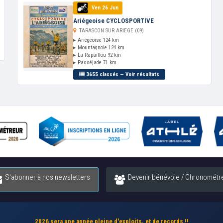
Ven 26 Jun
Ariégeoise CYCLOSPORTIVE
TARASCON SUR ARIEGE (09)
▸ Ariégeoise 124 km
▸ Mountagnole 124 km
▸ La Rapaillou 92 km
▸ Passéjade 71 km
3655 classés — Voir résultats
S'abonner à nos newsletters
Devenir bénévole / Chronométr
2026 sera une année pleine d'exploits, et de records !!