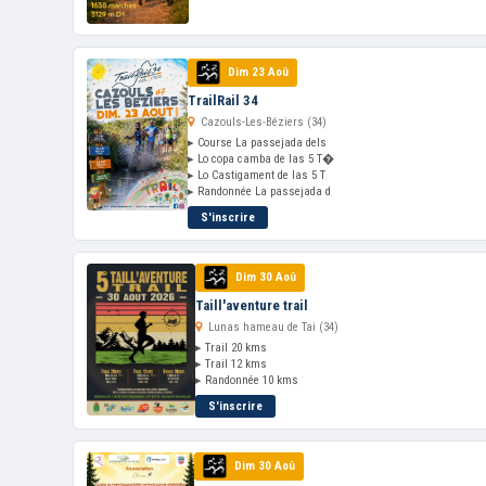
Dim 23 Aoû
TrailRail 34
Cazouls-Les-Béziers (34)
▸ Course La passejada dels
▸ Lo copa camba de las 5 T�
▸ Lo Castigament de las 5 T
▸ Randonnée La passejada d
S'inscrire
Dim 30 Aoû
Taill'aventure trail
Lunas hameau de Tai (34)
▸ Trail 20 kms
▸ Trail 12 kms
▸ Randonnée 10 kms
S'inscrire
Dim 30 Aoû