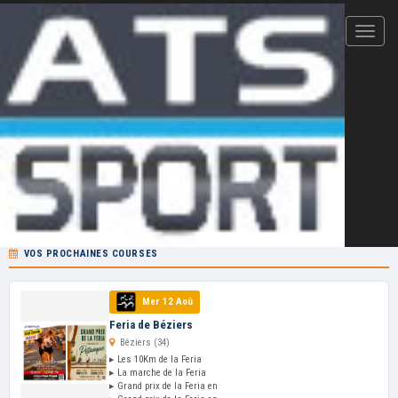
Votre plateforme d'inscription en ligne et de résultats
CHRONOMÉTRAGE ATS-SPORT — 2026
Cliquez ici pour ajouter votre
épreuve
au
calendrier ATS-Sport
VOS PROCHAINES COURSES
Mer 12 Aoû
Feria de Béziers
Béziers (34)
▸ Les 10Km de la Feria
▸ La marche de la Feria
▸ Grand prix de la Feria en