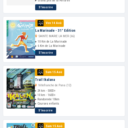
▸ Grand prix de la Feria en
S'inscrire
Ven 14 Aoû
La Marinade - 31° Edition
SAINTE MARIE LA MER (66)
▸ 10 Km de La Marinade
▸ 6 Km de La Marinade
S'inscrire
Sam 15 Aoû
Trail Ikalana
Villefranche de Pana (12)
▸ 24 km - 500D+
▸ 10 km - 160D+
▸ Randonnée 10km
▸ Courses enfants
S'inscrire
Sam 15 Aoû