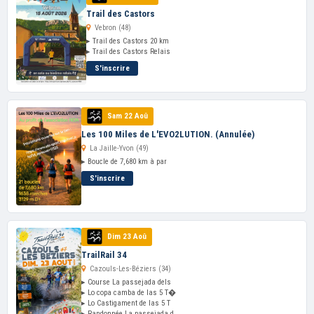
Trail des Castors
Vebron (48)
▸ Trail des Castors 20 km
▸ Trail des Castors Relais
S'inscrire
Sam 22 Aoû
Les 100 Miles de L'EVO2LUTION. (Annulée)
La Jaille-Yvon (49)
▸ Boucle de 7,680 km à par
S'inscrire
Dim 23 Aoû
TrailRail 34
Cazouls-Les-Béziers (34)
▸ Course La passejada dels
▸ Lo copa camba de las 5 T�
▸ Lo Castigament de las 5 T
▸ Randonnée La passejada d