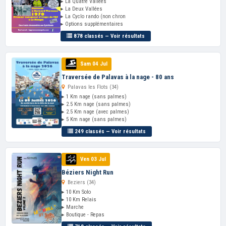
▸ La Quatre Vallées
▸ La Deux Vallées
▸ La Cyclo rando (non chron
▸ Options supplémentaires
878 classés — Voir résultats
Sam 04 Jul
Traversée de Palavas à la nage - 80 ans
Palavas les Flots (34)
▸ 1 Km nage (sans palmes)
▸ 2.5 Km nage (sans palmes)
▸ 2.5 Km nage (avec palmes)
▸ 5 Km nage (sans palmes)
249 classés — Voir résultats
Ven 03 Jul
Béziers Night Run
Beziers (34)
▸ 10 Km Solo
▸ 10 Km Relais
▸ Marche
▸ Boutique - Repas