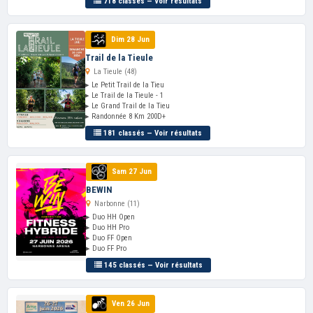
718 classés — Voir résultats
Dim 28 Jun
Trail de la Tieule
La Tieule (48)
▸ Le Petit Trail de la Tieu
▸ Le Trail de la Tieule - 1
▸ Le Grand Trail de la Tieu
▸ Randonnée 8 Km 200D+
181 classés — Voir résultats
Sam 27 Jun
BEWIN
Narbonne (11)
▸ Duo HH Open
▸ Duo HH Pro
▸ Duo FF Open
▸ Duo FF Pro
145 classés — Voir résultats
Ven 26 Jun