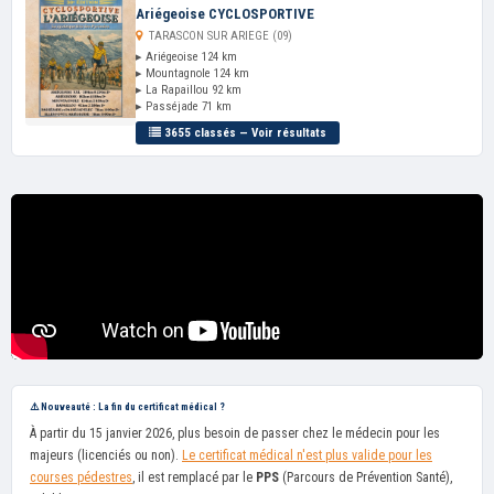
Ariégeoise CYCLOSPORTIVE
TARASCON SUR ARIEGE (09)
▸ Ariégeoise 124 km
▸ Mountagnole 124 km
▸ La Rapaillou 92 km
▸ Passéjade 71 km
3655 classés — Voir résultats
⚠️ Nouveauté : La fin du certificat médical ?
À partir du 15 janvier 2026, plus besoin de passer chez le médecin pour les
majeurs (licenciés ou non).
Le certificat médical n'est plus valide pour les
courses pédestres
, il est remplacé par le
PPS
(Parcours de Prévention Santé),