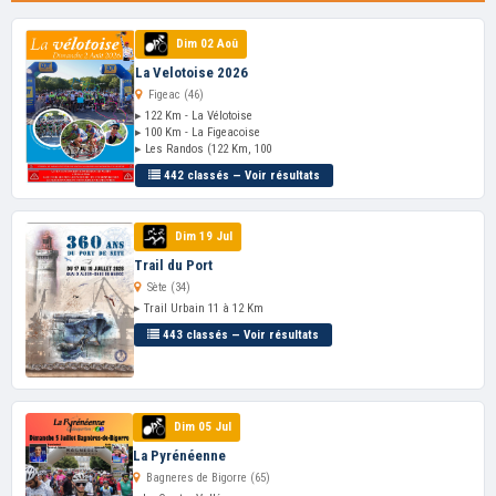
Dim 02 Aoû
La Velotoise 2026
Figeac (46)
▸ 122 Km - La Vélotoise
▸ 100 Km - La Figeacoise
▸ Les Randos (122 Km, 100
442 classés — Voir résultats
Dim 19 Jul
Trail du Port
Sète (34)
▸ Trail Urbain 11 à 12 Km
443 classés — Voir résultats
Dim 05 Jul
La Pyrénéenne
Bagneres de Bigorre (65)