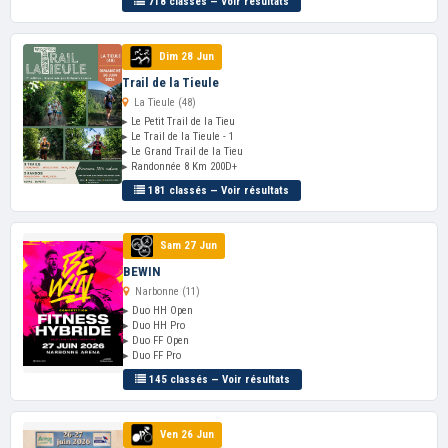
718 classés — Voir résultats
Dim 28 Jun
Trail de la Tieule
La Tieule (48)
▸ Le Petit Trail de la Tieu
▸ Le Trail de la Tieule - 1
▸ Le Grand Trail de la Tieu
▸ Randonnée 8 Km 200D+
181 classés — Voir résultats
Sam 27 Jun
BEWIN
Narbonne (11)
▸ Duo HH Open
▸ Duo HH Pro
▸ Duo FF Open
▸ Duo FF Pro
145 classés — Voir résultats
Ven 26 Jun