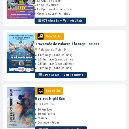
▸ La Quatre Vallées
▸ La Deux Vallées
▸ La Cyclo rando (non chron
▸ Options supplémentaires
878 classés — Voir résultats
Sam 04 Jul
Traversée de Palavas à la nage - 80 ans
Palavas les Flots (34)
▸ 1 Km nage (sans palmes)
▸ 2.5 Km nage (sans palmes)
▸ 2.5 Km nage (avec palmes)
▸ 5 Km nage (sans palmes)
249 classés — Voir résultats
Ven 03 Jul
Béziers Night Run
Beziers (34)
▸ 10 Km Solo
▸ 10 Km Relais
▸ Marche
▸ Boutique - Repas