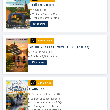
Trail des Castors
Vebron (48)
▸ Trail des Castors 20 km
▸ Trail des Castors Relais
S'inscrire
Sam 22 Aoû
Les 100 Miles de L'EVO2LUTION. (Annulée)
La Jaille-Yvon (49)
▸ Boucle de 7,680 km à par
S'inscrire
Dim 23 Aoû
TrailRail 34
Cazouls-Les-Béziers (34)
▸ Course La passejada dels
▸ Lo copa camba de las 5 T�
▸ Lo Castigament de las 5 T
▸ Randonnée La passejada d