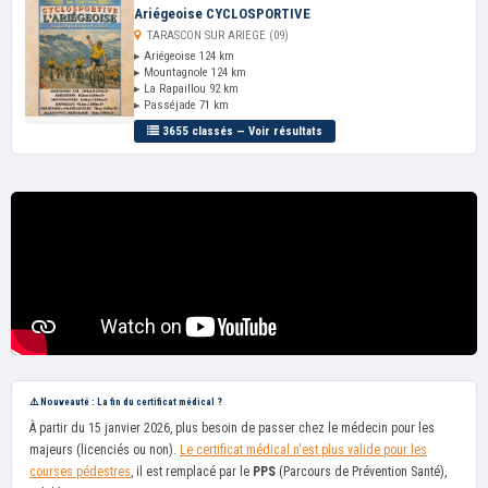
Ariégeoise CYCLOSPORTIVE
TARASCON SUR ARIEGE (09)
▸ Ariégeoise 124 km
▸ Mountagnole 124 km
▸ La Rapaillou 92 km
▸ Passéjade 71 km
3655 classés — Voir résultats
⚠️ Nouveauté : La fin du certificat médical ?
À partir du 15 janvier 2026, plus besoin de passer chez le médecin pour les
majeurs (licenciés ou non).
Le certificat médical n'est plus valide pour les
courses pédestres
, il est remplacé par le
PPS
(Parcours de Prévention Santé),