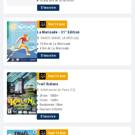
▸ Grand prix de la Feria en
S'inscrire
Ven 14 Aoû
La Marinade - 31° Edition
SAINTE MARIE LA MER (66)
▸ 10 Km de La Marinade
▸ 6 Km de La Marinade
S'inscrire
Sam 15 Aoû
Trail Ikalana
Villefranche de Pana (12)
▸ 24 km - 500D+
▸ 10 km - 160D+
▸ Randonnée 10km
▸ Courses enfants
S'inscrire
Sam 15 Aoû