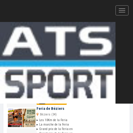
Votre plateforme d'inscription en ligne et de résultats
CHRONOMÉTRAGE ATS-SPORT — 2026
Cliquez ici pour ajouter votre
épreuve
au
calendrier ATS-Sport
VOS PROCHAINES COURSES
Mer 12 Aoû
Feria de Béziers
Béziers (34)
▸ Les 10Km de la Feria
▸ La marche de la Feria
▸ Grand prix de la Feria en