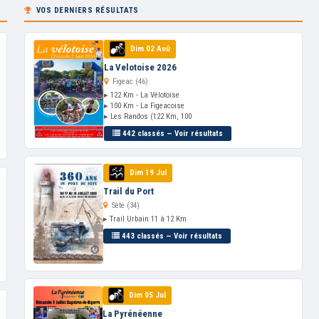
VOS DERNIERS RÉSULTATS
Dim 02 Aoû
La Velotoise 2026
Figeac (46)
▸ 122 Km - La Vélotoise
▸ 100 Km - La Figeacoise
▸ Les Randos (122 Km, 100
442 classés — Voir résultats
Dim 19 Jul
Trail du Port
Sète (34)
▸ Trail Urbain 11 à 12 Km
443 classés — Voir résultats
Dim 05 Jul
La Pyrénéenne