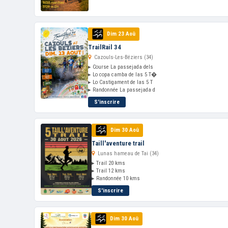
Dim 23 Aoû
TrailRail 34
Cazouls-Les-Béziers (34)
▸ Course La passejada dels
▸ Lo copa camba de las 5 T�
▸ Lo Castigament de las 5 T
▸ Randonnée La passejada d
S'inscrire
Dim 30 Aoû
Taill'aventure trail
Lunas hameau de Tai (34)
▸ Trail 20 kms
▸ Trail 12 kms
▸ Randonnée 10 kms
S'inscrire
Dim 30 Aoû