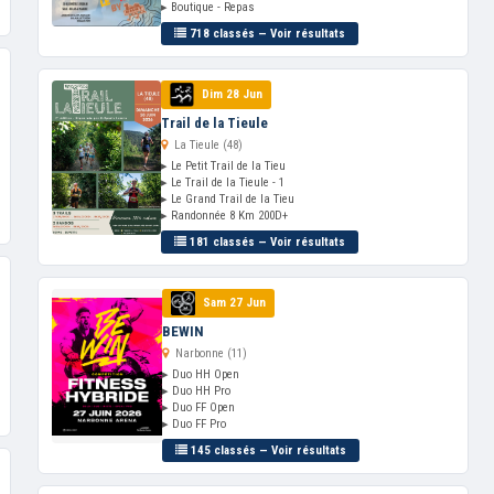
▸ Boutique - Repas
718 classés — Voir résultats
Dim 28 Jun
Trail de la Tieule
La Tieule (48)
▸ Le Petit Trail de la Tieu
▸ Le Trail de la Tieule - 1
▸ Le Grand Trail de la Tieu
▸ Randonnée 8 Km 200D+
181 classés — Voir résultats
Sam 27 Jun
BEWIN
Narbonne (11)
▸ Duo HH Open
▸ Duo HH Pro
▸ Duo FF Open
▸ Duo FF Pro
145 classés — Voir résultats