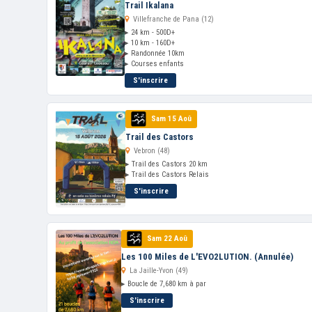
Trail Ikalana
Villefranche de Pana (12)
▸ 24 km - 500D+
▸ 10 km - 160D+
▸ Randonnée 10km
▸ Courses enfants
S'inscrire
Sam 15 Aoû
Trail des Castors
Vebron (48)
▸ Trail des Castors 20 km
▸ Trail des Castors Relais
S'inscrire
Sam 22 Aoû
Les 100 Miles de L'EVO2LUTION. (Annulée)
La Jaille-Yvon (49)
▸ Boucle de 7,680 km à par
S'inscrire