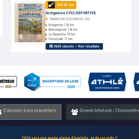
Ven 26 Jun
Ariégeoise CYCLOSPORTIVE
TARASCON SUR ARIEGE (09)
▸ Ariégeoise 124 km
▸ Mountagnole 124 km
▸ La Rapaillou 92 km
▸ Passéjade 71 km
3655 classés — Voir résultats
S'abonner à nos newsletters
Devenir bénévole / Chronométr
2026 sera une année pleine d'exploits, et de records !!