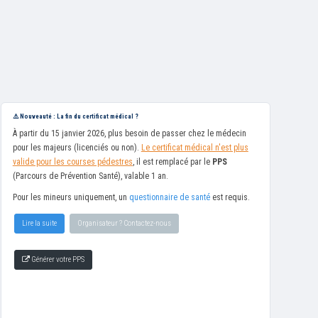
⚠️ Nouveauté : La fin du certificat médical ?
À partir du 15 janvier 2026, plus besoin de passer chez le médecin
pour les majeurs (licenciés ou non).
Le certificat médical n'est plus
valide pour les courses pédestres
, il est remplacé par le
PPS
(Parcours de Prévention Santé), valable 1 an.
Pour les mineurs uniquement, un
questionnaire de santé
est requis.
Lire la suite
Organisateur ? Contactez-nous
Générer votre PPS