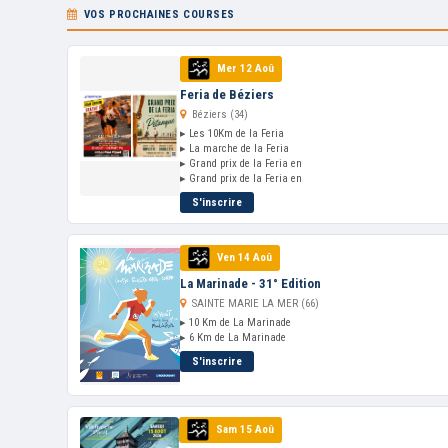
VOS PROCHAINES COURSES
Mer 12 Aoû
Feria de Béziers
Béziers (34)
▸ Les 10Km de la Feria
▸ La marche de la Feria
▸ Grand prix de la Feria en
▸ Grand prix de la Feria en
S'inscrire
Ven 14 Aoû
La Marinade - 31° Edition
SAINTE MARIE LA MER (66)
▸ 10 Km de La Marinade
▸ 6 Km de La Marinade
S'inscrire
Sam 15 Aoû