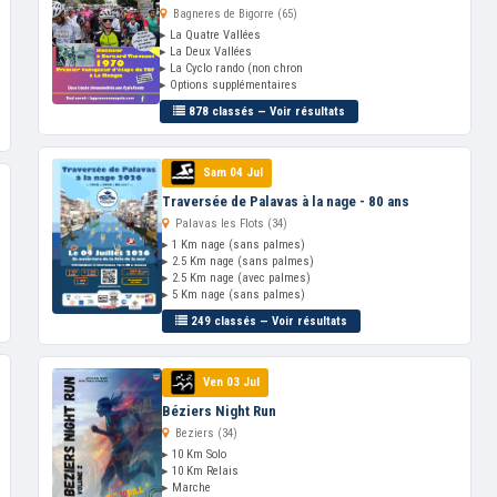
Bagneres de Bigorre (65)
▸ La Quatre Vallées
▸ La Deux Vallées
▸ La Cyclo rando (non chron
▸ Options supplémentaires
878 classés — Voir résultats
Sam 04 Jul
Traversée de Palavas à la nage - 80 ans
Palavas les Flots (34)
▸ 1 Km nage (sans palmes)
▸ 2.5 Km nage (sans palmes)
▸ 2.5 Km nage (avec palmes)
▸ 5 Km nage (sans palmes)
249 classés — Voir résultats
Ven 03 Jul
Béziers Night Run
Beziers (34)
▸ 10 Km Solo
▸ 10 Km Relais
▸ Marche