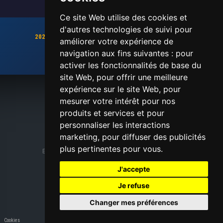
Ce site Web utilise des cookies et
d'autres technologies de suivi pour
2026 sera une année pleine d'exploits, et de records !!
améliorer votre expérience de
Gardez le cap !!
navigation aux fins suivantes :
pour
Chronométrage, inscriptions en ligne, dossards
activer les fonctionnalités de base du
site Web
,
pour offrir une meilleure
expérience sur le site Web
,
pour
mesurer votre intérêt pour nos
ATS-SPORT
produits et services et pour
personnaliser les interactions
marketing
,
pour diffuser des publicités
© Copyright ATS-SPORT 2026
plus pertinentes pour vous
.
En cas de difficultés techniques contacter le
Webmaster
Nous contacter
|
Mentions légales
J'accepte
Je refuse
Changer mes préférences
Cookies