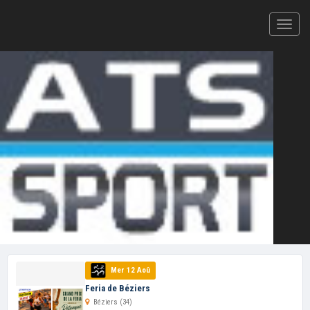
Votre plateforme d'inscription en ligne et de résultats
CHRONOMÉTRAGE ATS-SPORT — 2026
Feria de Béziers ›
LIVE À VENIR
Cliquez ici pour ajouter votre
épreuve
au
calendrier ATS-Sport
VOS PROCHAINES COURSES
Mer 12 Aoû
Feria de Béziers
Béziers (34)