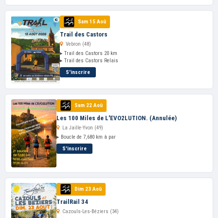
Sam 15 Aoû
Trail des Castors
Vebron (48)
▸ Trail des Castors 20 km
▸ Trail des Castors Relais
S'inscrire
Sam 22 Aoû
Les 100 Miles de L'EVO2LUTION. (Annulée)
La Jaille-Yvon (49)
▸ Boucle de 7,680 km à par
S'inscrire
Dim 23 Aoû
TrailRail 34
Cazouls-Les-Béziers (34)