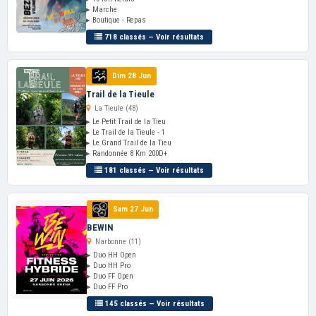
▸ Marche
▸ Boutique - Repas
718 classés — Voir résultats
Dim 28 Jun
Trail de la Tieule
La Tieule (48)
▸ Le Petit Trail de la Tieu
▸ Le Trail de la Tieule - 1
▸ Le Grand Trail de la Tieu
▸ Randonnée 8 Km 200D+
181 classés — Voir résultats
Sam 27 Jun
BEWIN
Narbonne (11)
▸ Duo HH Open
▸ Duo HH Pro
▸ Duo FF Open
▸ Duo FF Pro
145 classés — Voir résultats