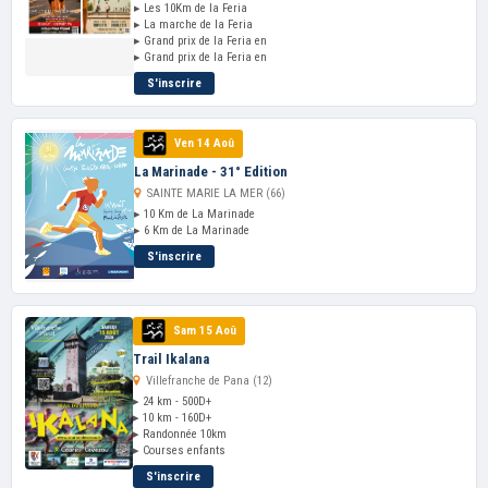
▸ Les 10Km de la Feria
▸ La marche de la Feria
▸ Grand prix de la Feria en
▸ Grand prix de la Feria en
S'inscrire
Ven 14 Aoû
La Marinade - 31° Edition
SAINTE MARIE LA MER (66)
▸ 10 Km de La Marinade
▸ 6 Km de La Marinade
S'inscrire
Sam 15 Aoû
Trail Ikalana
Villefranche de Pana (12)
▸ 24 km - 500D+
▸ 10 km - 160D+
▸ Randonnée 10km
▸ Courses enfants
S'inscrire