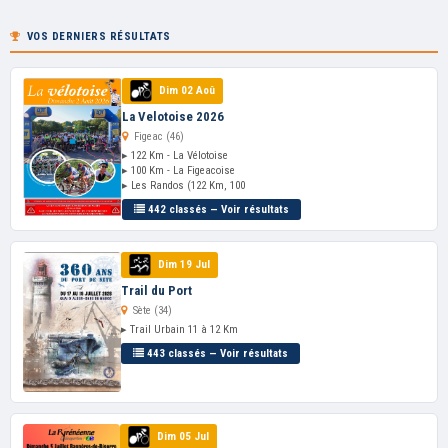
VOS DERNIERS RÉSULTATS
Dim 02 Aoû
La Velotoise 2026
Figeac (46)
▸ 122 Km - La Vélotoise
▸ 100 Km - La Figeacoise
▸ Les Randos (122 Km, 100
442 classés — Voir résultats
Dim 19 Jul
Trail du Port
Sète (34)
▸ Trail Urbain 11 à 12 Km
443 classés — Voir résultats
Dim 05 Jul