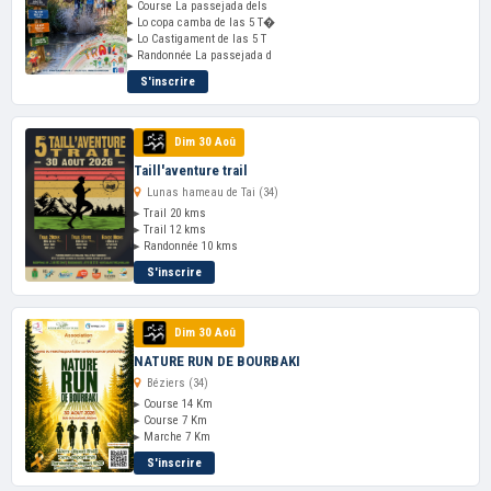
▸ Course La passejada dels
▸ Lo copa camba de las 5 T�
▸ Lo Castigament de las 5 T
▸ Randonnée La passejada d
S'inscrire
Dim 30 Aoû
Taill'aventure trail
Lunas hameau de Tai (34)
▸ Trail 20 kms
▸ Trail 12 kms
▸ Randonnée 10 kms
S'inscrire
Dim 30 Aoû
NATURE RUN DE BOURBAKI
Béziers (34)
▸ Course 14 Km
▸ Course 7 Km
▸ Marche 7 Km
S'inscrire