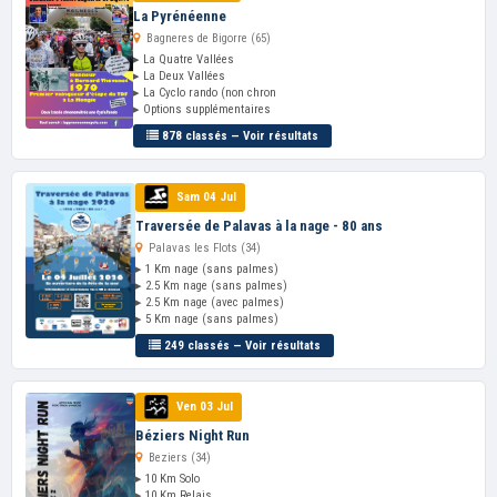
La Pyrénéenne
Bagneres de Bigorre (65)
▸ La Quatre Vallées
▸ La Deux Vallées
▸ La Cyclo rando (non chron
▸ Options supplémentaires
878 classés — Voir résultats
Sam 04 Jul
Traversée de Palavas à la nage - 80 ans
Palavas les Flots (34)
▸ 1 Km nage (sans palmes)
▸ 2.5 Km nage (sans palmes)
▸ 2.5 Km nage (avec palmes)
▸ 5 Km nage (sans palmes)
249 classés — Voir résultats
Ven 03 Jul
Béziers Night Run
Beziers (34)
▸ 10 Km Solo
▸ 10 Km Relais