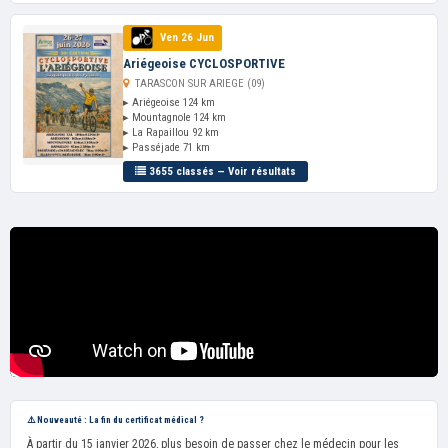
Ven 26 Jun
Ariégeoise CYCLOSPORTIVE
TARASCON SUR ARIEGE (09)
▸ Ariégeoise 124 km
▸ Mountagnole 124 km
▸ La Rapaillou 92 km
▸ Passéjade 71 km
3655 classés — Voir résultats
⚠️ Nouveauté : La fin du certificat médical ?
À partir du 15 janvier 2026, plus besoin de passer chez le médecin pour les