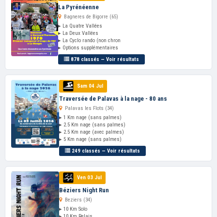
La Pyrénéenne
Bagneres de Bigorre (65)
▸ La Quatre Vallées
▸ La Deux Vallées
▸ La Cyclo rando (non chron
▸ Options supplémentaires
878 classés — Voir résultats
Sam 04 Jul
Traversée de Palavas à la nage - 80 ans
Palavas les Flots (34)
▸ 1 Km nage (sans palmes)
▸ 2.5 Km nage (sans palmes)
▸ 2.5 Km nage (avec palmes)
▸ 5 Km nage (sans palmes)
249 classés — Voir résultats
Ven 03 Jul
Béziers Night Run
Beziers (34)
▸ 10 Km Solo
▸ 10 Km Relais