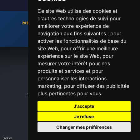
Ce site Web utilise des cookies et
d'autres technologies de suivi pour
2026 sera une année pleine d'exploits, et de records !!
améliorer votre expérience de
Gardez le cap !!
navigation aux fins suivantes :
pour
Chronométrage, inscriptions en ligne, dossards
activer les fonctionnalités de base du
site Web
,
pour offrir une meilleure
expérience sur le site Web
,
pour
mesurer votre intérêt pour nos
ATS-SPORT
produits et services et pour
personnaliser les interactions
marketing
,
pour diffuser des publicités
© Copyright ATS-SPORT 2026
plus pertinentes pour vous
.
En cas de difficultés techniques contacter le
Webmaster
Nous contacter
|
Mentions légales
J'accepte
Je refuse
Changer mes préférences
Cookies