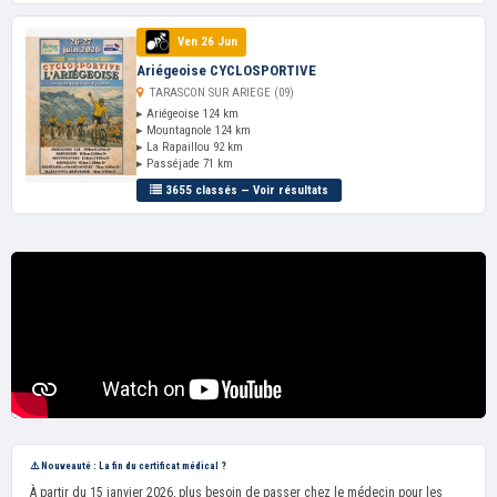
Ven 26 Jun
Ariégeoise CYCLOSPORTIVE
TARASCON SUR ARIEGE (09)
▸ Ariégeoise 124 km
▸ Mountagnole 124 km
▸ La Rapaillou 92 km
▸ Passéjade 71 km
3655 classés — Voir résultats
⚠️ Nouveauté : La fin du certificat médical ?
À partir du 15 janvier 2026, plus besoin de passer chez le médecin pour les