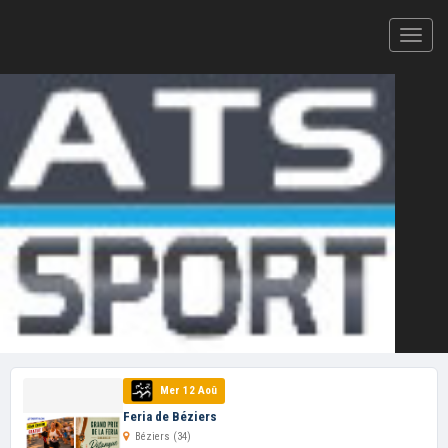
Votre plateforme d'inscription en ligne et de résultats
CHRONOMÉTRAGE ATS-SPORT — 2026
Feria de Béziers ›
LIVE À VENIR
Cliquez ici pour ajouter votre
épreuve
au
calendrier ATS-Sport
VOS PROCHAINES COURSES
Mer 12 Aoû
Feria de Béziers
Béziers (34)