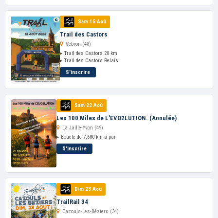
Sam 15 Aoû
Trail des Castors
Vebron (48)
▸ Trail des Castors 20 km
▸ Trail des Castors Relais
S'inscrire
Sam 22 Aoû
Les 100 Miles de L'EVO2LUTION. (Annulée)
La Jaille-Yvon (49)
▸ Boucle de 7,680 km à par
S'inscrire
Dim 23 Aoû
TrailRail 34
Cazouls-Les-Béziers (34)