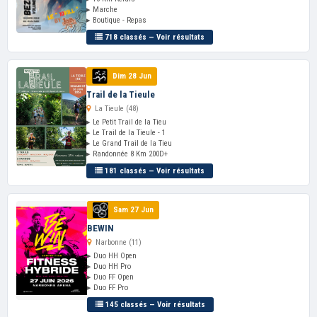
▸ Marche
▸ Boutique - Repas
718 classés — Voir résultats
Dim 28 Jun
Trail de la Tieule
La Tieule (48)
▸ Le Petit Trail de la Tieu
▸ Le Trail de la Tieule - 1
▸ Le Grand Trail de la Tieu
▸ Randonnée 8 Km 200D+
181 classés — Voir résultats
Sam 27 Jun
BEWIN
Narbonne (11)
▸ Duo HH Open
▸ Duo HH Pro
▸ Duo FF Open
▸ Duo FF Pro
145 classés — Voir résultats