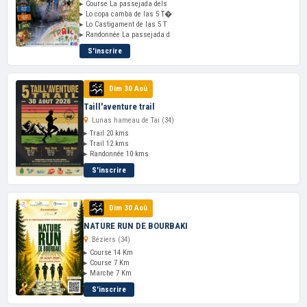
▸ Course La passejada dels
▸ Lo copa camba de las 5 T�
▸ Lo Castigament de las 5 T
▸ Randonnée La passejada d
S'inscrire
Dim 30 Aoû
Taill'aventure trail
Lunas hameau de Tai (34)
▸ Trail 20 kms
▸ Trail 12 kms
▸ Randonnée 10 kms
S'inscrire
Dim 30 Aoû
NATURE RUN DE BOURBAKI
Béziers (34)
▸ Course 14 Km
▸ Course 7 Km
▸ Marche 7 Km
S'inscrire