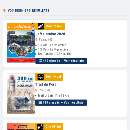
VOS DERNIERS RÉSULTATS
Dim 02 Aoû
La Velotoise 2026
Figeac (46)
▸ 122 Km - La Vélotoise
▸ 100 Km - La Figeacoise
▸ Les Randos (122 Km, 100
442 classés — Voir résultats
Dim 19 Jul
Trail du Port
Sète (34)
▸ Trail Urbain 11 à 12 Km
443 classés — Voir résultats
Dim 05 Jul