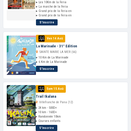
▸ Les 10Km de la Feria
▸ La marche de la Feria
▸ Grand prix de la Feria en
▸ Grand prix de la Feria en
S'inscrire
Ven 14 Aoû
La Marinade - 31° Edition
SAINTE MARIE LA MER (66)
▸ 10 Km de La Marinade
▸ 6 Km de La Marinade
S'inscrire
Sam 15 Aoû
Trail Ikalana
Villefranche de Pana (12)
▸ 24 km - 500D+
▸ 10 km - 160D+
▸ Randonnée 10km
▸ Courses enfants
S'inscrire