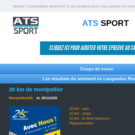
Ajoutez "noreply@ats-sport.com" à vos contacts pour vous assurer de recevoi
ATS
SPORT
Coups de coeur
Les résultats du weekend en Languedoc Rou
20 km de montpellier
Montpellier(34)
di. 30/11/2025
20 km - solo
20 km - relais
10 km - le demi parcours
Régularisation