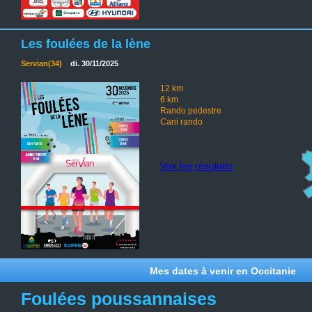
Les foulées de la lène
Servian(34)
di. 30/11/2025
12 km
6 km
Rando pedestre
Cani rando
Voir les résultats
Mes dates à venir en Occitanie
Foulées poussannaises