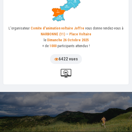
L'organisateur
Comite d'animation voltaire Joffre
vous donne rendez-vous à
NARBONNE (11)
—
Place Voltaire
le
Dimanche 26 Octobre 2025
+ de
1000
participants attendus !
6422 vues