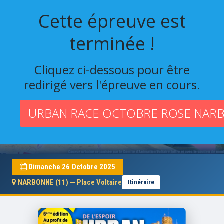
Cette épreuve est
terminée !
Cliquez ci-dessous pour être
redirigé vers l'épreuve en cours.
URBAN RACE OCTOBRE ROSE NARB
URBAN RACE OCTOBRE ROSE NARBONNE(11)
Dimanche 26 Octobre 2025
NARBONNE (11) — Place Voltaire
Itinéraire