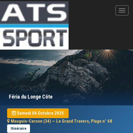
Féria du Longe Côte
Samedi 04 Octobre 2025
Mauguio-Carnon (34) — Le Grand Travers, Plage n° 68
Itinéraire