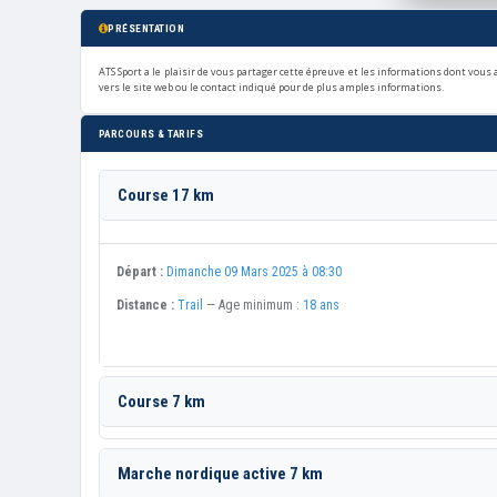
PRÉSENTATION
ATS Sport a le plaisir de vous partager cette épreuve et les informations dont vou
vers le site web ou le contact indiqué pour de plus amples informations.
PARCOURS & TARIFS
Course 17 km
Départ :
Dimanche 09 Mars 2025 à 08:30
Distance :
Trail
— Age minimum :
18 ans
Course 7 km
Marche nordique active 7 km