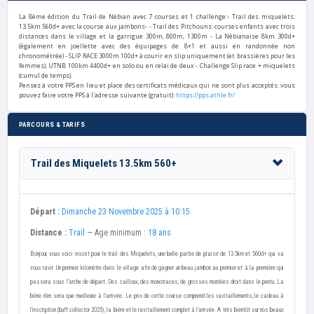
La 8ème édition du Trail de Nébian avec 7 courses et 1 challenge:- Trail des miquelets:
13.5km 560d+ avec la course aux jambons-
- Trail des Pitchouns: courses enfants avec trois
distances dans le village et la garrigue 300m, 800m, 1300m - La Nébianaise 8km 300d+
(également en joellette avec des équipages de 8+1 et aussi en randonnée non
chronométrée) - SLIP RACE 3000m 100d+ à courir en slip uniquement (et brassières pour les
femmes), UTNB 100km 4400d+ en solo ou en relai de deux - Challenge Slip race + miquelets
(cumul de temps).
Pensez à votre PPS en lieu et place des certificats médicaux qui ne sont plus acceptés: vous
pouvez faire votre PPS à l'adresse suivante (gratuit):
https://pps.athle.fr/
PARCOURS & TARIFS
Trail des Miquelets 13.5km 560+
Départ :
Dimanche 23 Novembre 2025 à 10:15
Distance :
Trail
— Age minimum :
18 ans
Bonjour, vous voici inscrit pour le trail des Miquelets, une belle partie de plaisir de 13.5km et 560d+ qui va
vous ravir. Un premier kilomètre dans le village afin de gagner un beau jambon au premier et à la première qui
passera sous l'arche de départ. Des cailloux, des monotraces, de grosses montées droit dans le pentu. La
bière n'en sera que meilleure à l'arrivée. Le prix de cette course comprend les ravitaillements, le cadeau à
l'inscription (buff collector 2025), la bière et le ravitaillement complet à l'arrivée. A très bientôt sur nos beaux