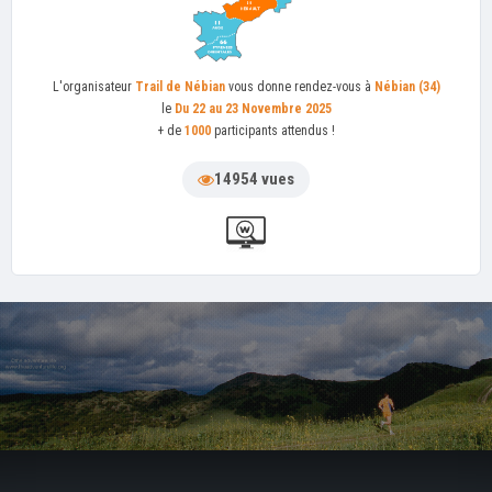
L'organisateur
Trail de Nébian
vous donne rendez-vous à
Nébian (34)
le
Du 22 au 23 Novembre 2025
+ de
1000
participants attendus !
14954 vues