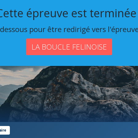
Cette épreuve est terminée 
-dessous pour être redirigé vers l'épreuv
LA BOUCLE FELINOISE
aire