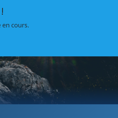
!
e en cours.