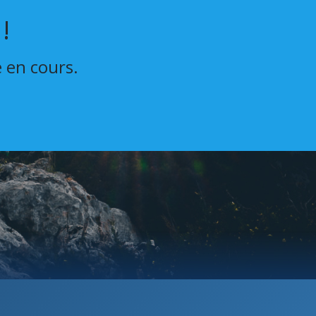
!
e en cours.