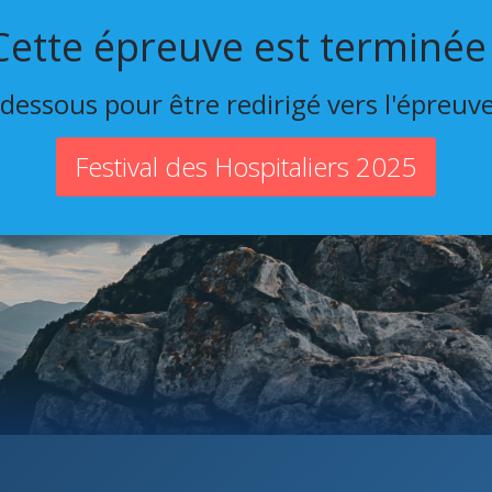
Cette épreuve est terminée 
-dessous pour être redirigé vers l'épreuv
Festival des Hospitaliers 2025