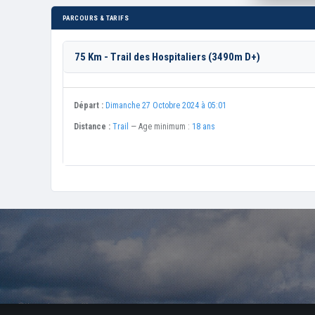
PARCOURS & TARIFS
75 Km - Trail des Hospitaliers (3490m D+)
Départ :
Dimanche 27 Octobre 2024 à 05:01
Distance :
Trail
— Age minimum :
18 ans