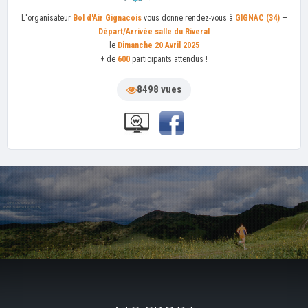
L'organisateur
Bol d'Air Gignacois
vous donne rendez-vous à
GIGNAC (34)
—
Départ/Arrivée salle du Riveral
le
Dimanche 20 Avril 2025
+ de
600
participants attendus !
8498 vues