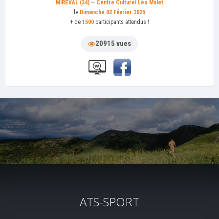
MIREVAL (34)
—
Centre Culturel Léo Malet
le
Dimanche 02 Février 2025
+ de
1500
participants attendus !
20915 vues
ATS-SPORT