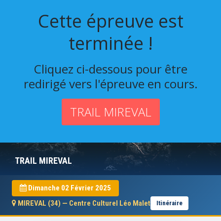
Cette épreuve est
terminée !
Cliquez ci-dessous pour être
redirigé vers l'épreuve en cours.
TRAIL MIREVAL
TRAIL MIREVAL
Dimanche 02 Février 2025
MIREVAL (34) — Centre Culturel Léo Malet
Itinéraire