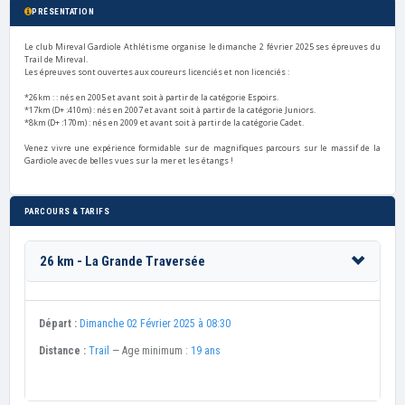
PRÉSENTATION
Le club Mireval Gardiole Athlétisme organise le dimanche 2 février 2025 ses épreuves du
Trail de Mireval.
Les épreuves sont ouvertes aux coureurs licenciés et non licenciés :
*26km : : nés en 2005 et avant soit à partir de la catégorie Espoirs.
*17km (D+ :410m) : nés en 2007 et avant soit à partir de la catégorie Juniors.
*8km (D+ :170m) : nés en 2009 et avant soit à partir de la catégorie Cadet.
Venez vivre une expérience formidable sur de magnifiques parcours sur le massif de la
Gardiole avec de belles vues sur la mer et les étangs !
PARCOURS & TARIFS
26 km - La Grande Traversée
Départ :
Dimanche 02 Février 2025 à 08:30
Distance :
Trail
— Age minimum :
19 ans