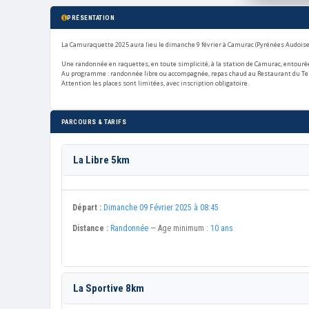
PRÉSENTATION
La Camuraquette 2025 aura lieu le dimanche 9 février à Camurac (Pyrénées Audoises
Une randonnée en raquettes, en toute simplicité, à la station de Camurac, entou
Au programme : randonnée libre ou accompagnée, repas chaud au Restaurant du Teil 
Attention les places sont limitées, avec inscription obligatoire.
PARCOURS & TARIFS
La Libre 5km
Départ :
Dimanche 09 Février 2025 à 08:45
Distance :
Randonnée
— Age minimum :
10 ans
La Sportive 8km