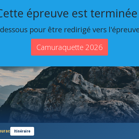
Cette épreuve est terminée 
-dessous pour être redirigé vers l'épreuv
Camuraquette 2026
murac
Itinéraire