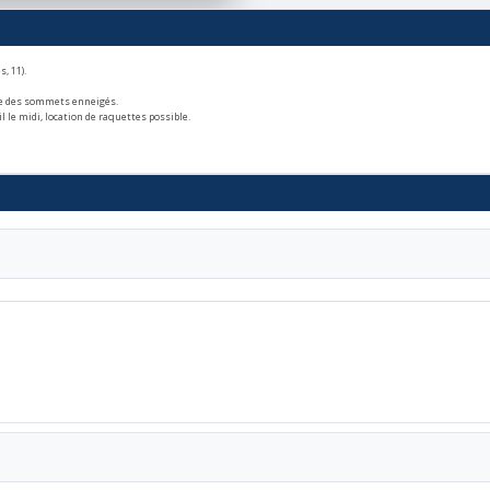
, 11).
rée des sommets enneigés.
le midi, location de raquettes possible
.