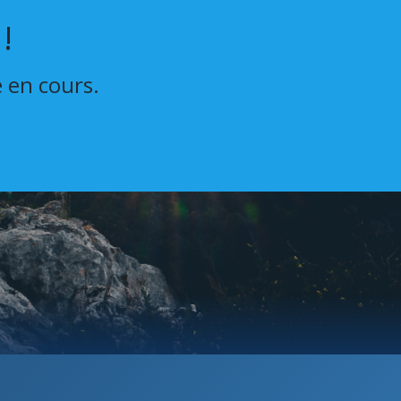
!
e en cours.