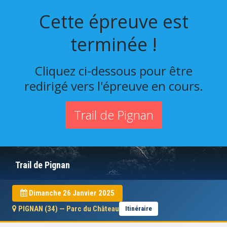
Cette épreuve est
terminée !
Cliquez ci-dessous pour être
redirigé vers l'épreuve en cours.
Trail de Pignan
Trail de Pignan
Dimanche 26 Janvier 2025
PIGNAN (34) — Parc du Château
Itinéraire