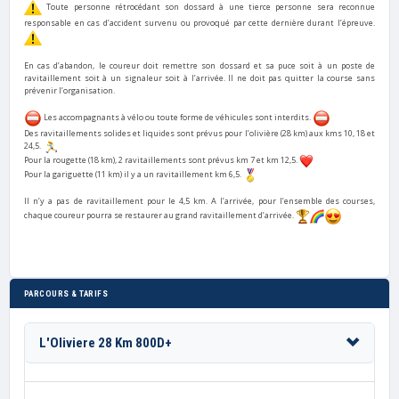
Toute personne rétrocédant son dossard à une tierce personne sera reconnue
responsable en cas d’accident survenu ou provoqué par cette dernière durant l’épreuve.
En cas d’abandon, le coureur doit remettre son dossard et sa puce soit à un poste de
ravitaillement soit à un signaleur soit à l’arrivée. Il ne doit pas quitter la course sans
prévenir l’organisation.
Les accompagnants à vélo ou toute forme de véhicules sont interdits.
Des ravitaillements solides et liquides sont prévus pour l’olivière (28 km) aux kms 10, 18 et
24,5.
Pour la rougette (18 km), 2 ravitaillements sont prévus km 7 et km 12,5.
Pour la gariguette (11 km) il y a un ravitaillement km 6,5.
Il n’y a pas de ravitaillement pour le 4,5 km. A l’arrivée, pour l’ensemble des courses,
chaque coureur pourra se restaurer au grand ravitaillement d’arrivée.
PARCOURS & TARIFS
L'Oliviere 28 Km 800D+