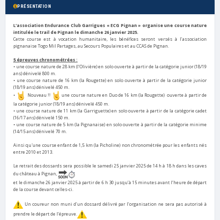
PRÉSENTATION
L’association Endurance Club Garrigues « ECG Pignan » organise une course nature
intitulée le trail de Pignan le dimanche 26 janvier 2025.
Cette course est à vocation humanitaire, les bénéfices seront versés à l’association
pignanaise Togo Mil Partages, au Secours Populaires et au CCAS de Pignan.
5 épreuves chronométrées :
• une course nature de 28 km (l’Olivière) en solo ouverte à partir de la catégorie junior (18/19
ans) dénivelé 800 m.
• une course nature de 16 km (la Rougette) en solo ouverte à partir de la catégorie junior
(18/19 ans) dénivelé 450 m.
•
Nouveau !!
une course nature en Duo de 16 km (la Rougette) ouverte à partir de
la catégorie junior (18/19 ans) dénivelé 450 m.
• une course nature de 11 km (la Garriguette) en solo ouverte à partir de la catégorie cadet
(16/17 ans) dénivelé 150 m.
• une course nature de 5 km (la Pignanaise) en solo ouverte à partir de la catégorie minime
(14/15 ans) dénivelé 70 m.
Ainsi qu'une course enfant de 1,5 km (la Picholine) non chronométrée pour les enfants nés
entre 2010 et 2013.
Le retrait des dossards sera possible le samedi 25 janvier 2025 de 14 h à 18 h dans les caves
du château à Pignan,
et le dimanche 26 janvier 2025 à partir de 6 h 30 jusqu’à 15 minutes avant l’heure de départ
de la course devant celles-ci.
Un coureur non muni d’un dossard délivré par l’organisation ne sera pas autorisé à
prendre le départ de l’épreuve.