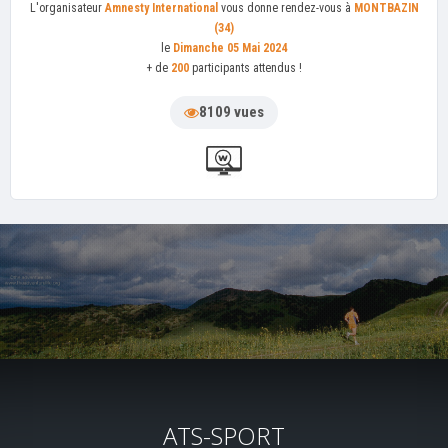
L'organisateur
Amnesty International
vous donne rendez-vous à
MONTBAZIN
(34)
le
Dimanche 05 Mai 2024
+ de
200
participants attendus !
8109 vues
ATS-SPORT