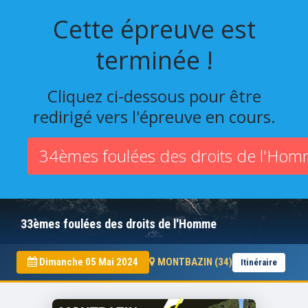
Cette épreuve est
terminée !
Cliquez ci-dessous pour être
redirigé vers l'épreuve en cours.
34èmes foulées des droits de l'Ho
33èmes foulées des droits de l'Homme
Dimanche 05 Mai 2024
MONTBAZIN (34)
Itinéraire