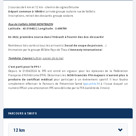
2 courses de 6 km et 12 km - chemin de vignes/bitume
Départ commun à 10h00
et arrivée groupe scolaire rue de Valfalis
Inscriptions, retrait des dossards: groupe scolaire.
Rue de Valfalis 34560 MONTBAZIN
Latitude : 43.519452 | Longitude : 3.698799
En 2022, première course dans l'Hérault à fournir des éco-dossards!
Nombreux lots variés à tous les arrivants (
bocal de soupe de poisson
, ...)
Animation par le groupe 48 Sète Pays de Thau d'
Amnesty Internationa
l
Tombola: 2 euros
huîtres, panier de la mer,
C'est parti pour le PPS !
Depuis le 01/04/2024 le PPS est entré en vigueur pour les épreuves de la Fédération
Française d'Athlétisme (FFA).
Désormais les
NON licenciés FFA majeurs n'auront plus à
produire de certificat médical
pour participer à un événement sportif.
Il leur faudra
simplement effectuer le Parcours de Prévention Santé (
pps.athle.fr
) à l'issue duquel un
numéro PPS et une attestation PPS sera délivrée par la FFA (validité de 3 mois).
PARCOURS & TARIFS
12 km