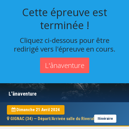
Cette épreuve est
terminée !
Cliquez ci-dessous pour être
redirigé vers l'épreuve en cours.
L'ânaventure
L'ânaventure
Dimanche 21 Avril 2024
GIGNAC (34) — Départ/Arrivée salle du Riveral
Itinéraire