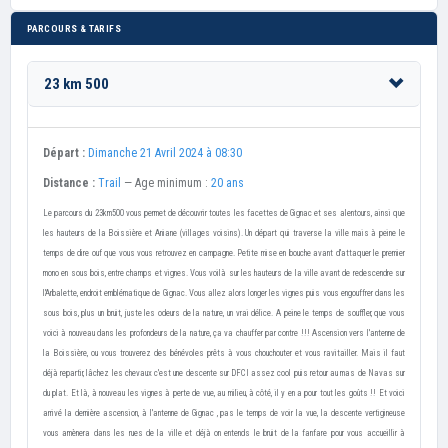
PARCOURS & TARIFS
23 km 500
Départ :
Dimanche 21 Avril 2024 à 08:30
Distance :
Trail
— Age minimum :
20 ans
Le parcours du 23km500 vous permet de découvrir toutes les facettes de Gignac et ses alentours, ainsi que
les hauteurs de la Boissière et Aniane (villages voisins). Un départ qui traverse la ville mais à peine le
temps de dire ouf que vous vous retrouvez en campagne. Petite mise en bouche avant d'attaquer le premier
mono en sous bois, entre champs et vignes. Vous voilà sur les hauteurs de la ville avant de redescendre sur
l'Arbalette, endroit emblématique de Gignac. Vous allez alors longer les vignes puis vous engouffrer dans les
sous bois, plus un bruit, juste les odeurs de la nature, un vrai délice. A peine le temps de souffler, que vous
voici à nouveau dans les profondeurs de la nature, ça va chauffer par contre !!! Ascension vers l'antenne de
la Boissière, ou vous trouverez des bénévoles prêts à vous chouchouter et vous ravitailler. Mais il faut
déjà repartir, lâchez les chevaux c'est une descente sur DFCI assez cool puis retour au mas de Navas sur
du plat. Et là, à nouveau les vignes à perte de vue, au milieu, à côté, il y en a pour tout les goûts !! Et voici
arrivé la dernière ascension, à l'antenne de Gignac , pas le temps de voir la vue, la descente vertigineuse
vous amènera dans les rues de la ville et déjà on entends le bruit de la fanfare pour vous accueillir à