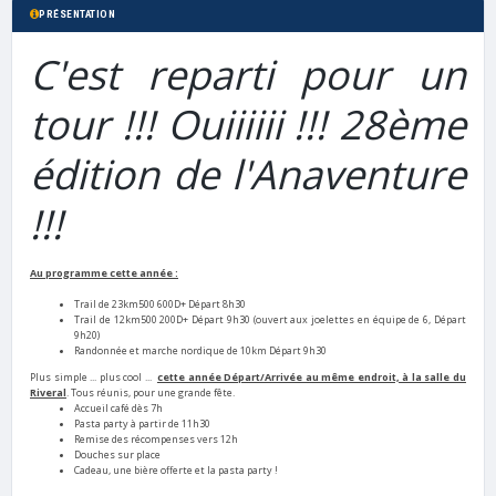
PRÉSENTATION
C'est reparti pour un
tour !!! Ouiiiiii !!! 28ème
édition de l'Anaventure
!!!
Au programme cette année :
Trail de 23km500 600D+ Départ 8h30
Trail de 12km500 200D+ Départ 9h30 (ouvert aux joelettes en équipe de 6, Départ
9h20)
Randonnée et marche nordique de 10km Départ 9h30
Plus simple ... plus cool ...
cette année Départ/Arrivée au même endroit, à la salle du
Riveral
. Tous réunis, pour une grande fête.
Accueil café dès 7h
Pasta party à partir de 11h30
Remise des récompenses vers 12h
Douches sur place
Cadeau, une bière offerte et la pasta party !