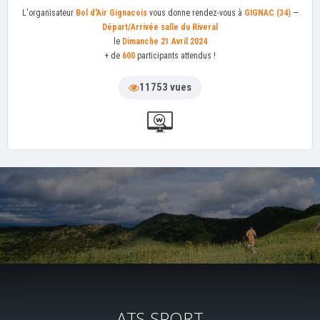
L'organisateur
Bol d'Air Gignacois
vous donne rendez-vous à
GIGNAC (34)
—
Départ/Arrivée salle du Riveral
le
Dimanche 21 Avril 2024
+ de
600
participants attendus !
11753 vues
ATS-SPORT