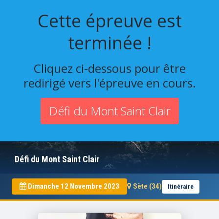
Cette épreuve est
terminée !
Cliquez ci-dessous pour être
redirigé vers l'épreuve en cours.
Défi du Mont Saint Clair
Défi du Mont Saint Clair
Dimanche 12 Novembre 2023
Sète (34)
Itinéraire