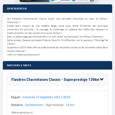
PRÉSENTATION
Les Flandres Charentaises Classic Cyclo, une véritable Classique au cœur du Poitou-
Charentes !
Tracée dans l’esprit de son modèle belge, cette cyclo tente d’incarner des principes
universels du cyclisme : le courage, le challenge, la rudesse des difficultés épiques et
traditionnelles sur des routes d’un autre temps !
Bref, un pèlerinage patrimonial dans un coin resté "authentique" du Poitou-Charentes.
Cette année, chaque cyclosportif devra franchir 16 difficultés sur le parcours "Prestige"de
130 km.
Le parcours 2023 inédit offrira la découverte de nouvelles routes et de nouvelles côtes dans
l'esprit habituel...!
infos sur www.cycloclassics.fr
PARCOURS & TARIFS
Flandres Charentaises Classic - Superprestige 130km
Départ :
Dimanche 10 Septembre 2023 à 08:00
Distance :
Cyclotourisme
— Age minimum :
18 ans
1800m de dénivelé positif