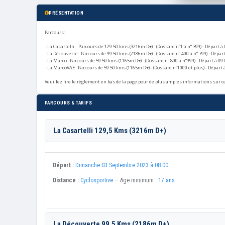
PRÉSENTATION
Parcours:
- La Casartelli : Parcours de 129.50 kms (3216m D+) - (Dossard n°1 à n° 399) - Départ à 
- La Découverte : Parcours de 99.50 kms (2186m D+) - (Dossard n° 400 à n° 799) - Départ
- La Marco : Parcours de 59.50 kms (1165m D+) - (Dossard n° 800 à n°999) - Départ à 09:
- La MarcoVAE : Parcours de 59.50 kms (1165m D+) - (Dossard n°1000 et plus) - Départ à
Veuillez lire le règlement en bas de la page pour de plus amples informations sur c
PARCOURS & TARIFS
La Casartelli 129,5 Kms (3216m D+)
Départ :
Dimanche 03 Septembre 2023 à 08:00
Distance :
Cyclosportive
— Age minimum :
17 ans
La Découverte 99,5 Kms (2186m D+)