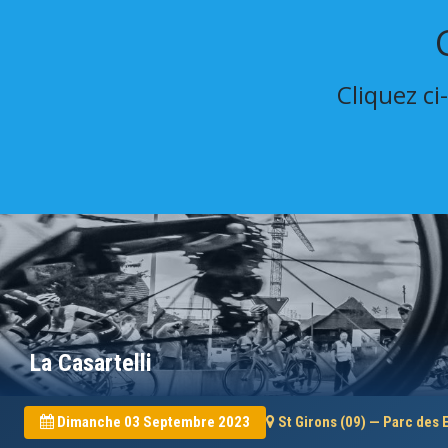
Cliquez ci
La Casartelli
Dimanche 03 Septembre 2023
St Girons (09) — Parc des 