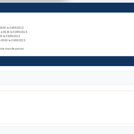
08:00 le 03/09/2023.
 à 08:30 le 03/09/2023.
00 le 03/09/2023.
 09:00 le 03/09/2023.
ette manifestation.