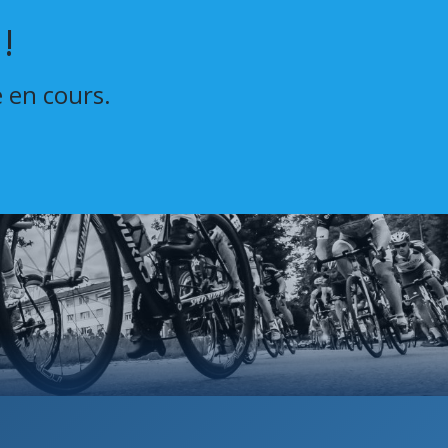
!
e en cours.