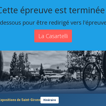
Cette épreuve est terminée 
-dessous pour être redirigé vers l'épreuv
La Casartelli
Expositions de Saint-Girons
Itinéraire