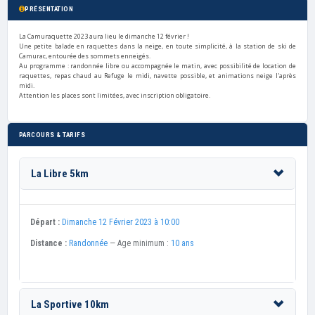
PRÉSENTATION
La Camuraquette 2023 aura lieu le dimanche 12 février !
Une petite balade en raquettes dans la neige, en toute simplicité, à la station de ski de
Camurac, entourée des sommets enneigés.
Au programme : randonnée libre ou accompagnée le matin, avec possibilité de location de
raquettes, repas chaud au Refuge le midi,
navette possible, et animations neige l'après
midi.
Attention les places sont limitées, avec inscription obligatoire.
PARCOURS & TARIFS
La Libre 5km
Départ :
Dimanche 12 Février 2023 à 10:00
Distance :
Randonnée
— Age minimum :
10 ans
La Sportive 10km