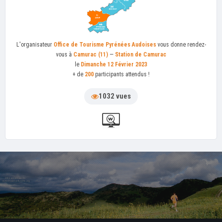
L'organisateur
Office de Tourisme Pyrénées Audoises
vous donne rendez-
vous à
Camurac (11)
—
Station de Camurac
le
Dimanche 12 Février 2023
+ de
200
participants attendus !
1032 vues