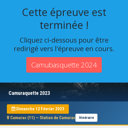
Cette épreuve est
terminée !
Cliquez ci-dessous pour être
redirigé vers l'épreuve en cours.
Camubasquette 2024
Camuraquette 2023
Dimanche 12 Février 2023
Camurac (11) — Station de Camurac
Itinéraire