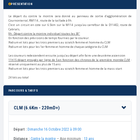
PRÉSENTATION
Le départ du contre la montre sera donné au panneau de sortie d’agglomération de
Cournonterral, RM114 , route de la taillade à 9h.
C’est un circuit en cote sur 6.5km sur la M114 jusqu’au carrefour de la D114E2, route de
Cabrials,
9h
: Départ contre la montre individuel toutes les 30
’’
En fonction des prévisions de temps fournies par le coureur.
Podium et lots pour les trois premiers au scratch femme et homme du CLM
Podium et lots pour les 1er femme et homme de chaque catégorie du CLM
Les coureurs redescendent ensuite jusqu’au départ afin faire une deuxième ascension
11h15 départ groupés par ligne de 5 en fonction des chronos de la première montée CLM
:
réservé uniquement au plus de 15 ans
Podium et lots pour les trois premiers au scratch femme et homme de la mass start
24 lots au total
PARCOURS & TARIFS
CLM (6.6Km - 220mD+)
Départ :
Dimanche 16 Octobre 2022 à 09:00
Distance :
Contre la montre
— Age minimum :
13 ans