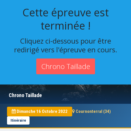
Cette épreuve est
terminée !
Cliquez ci-dessous pour être
redirigé vers l'épreuve en cours.
Chrono Taillade
Chrono Taillade
Dimanche 16 Octobre 2022
Cournonterral (34)
Itinéraire