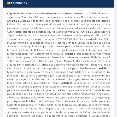
PRÉSENTATION
Règlement de la course « La boucle montescotoise »
Article 1 :
Le CCAS de Montescot
organise le 09 octobre 2022 une course pédestre de 5 km et de 10 km sur la commune.
Article 2 :
L'épreuve est ouverte aux licenciés et non-licenciés. Tout athlète non-licencié
FFA doit fournir un certificat médical original ou sa copie de non-contre-indication à la
pratique en compétition de la course à pied datant de moins d'un an à la date de la course.
Autorisation parentale obligatoire pour les athlètes mineurs.
Article 3 :
Les catégories
d'âges donneront lieu à un classement séparé conformément au règlement FFA. Le 5 km
est ouvert aux catégories à partir de minime (2007et 2008) et le 10 km à partir de cadet (2005
et 2006).
Article 4 :
Le départ est fixé à 9h15 pour le 5 km et à 10h pour le 10 km sur la place
des acacias. Le temps limite imparti aux coureurs pour boucler l'épreuve est de 1h15 pour
le 5 km et 2h30 pour le 10 km. Au-delà de ce temps, la sécurité n'étant plus assurée sur le
parcours, les concurrents seront mis hors course.
Article 5 :
Des postes de ravitaillement
seront mis en place sur le parcours du départ à l'arrivée et au kilomètre 3,8 (de la boucle 5
et 10 km) et au kilomètre 5,3 (de la boucle 10km).
Article 6 :
Une assistance médicale sera
assurée sur le parcours et à l'arrivée. Les services médicaux d'urgence seront habilités à
mettre hors course tout concurrent paraissant inapte à poursuivre l'épreuve.
Article 7 :
Les organisateurs sont couverts par une assurance responsabilité civile. Les licenciés FFA
bénéficient des garanties accordées par l'assurance liée à leur licence. Il incombe aux
autres participants de s'assurer personnellement, les organisateurs ne pouvant être
tenus responsables si un accident survenait.
Article 8 :
Le montant de l'inscription est
fixé au prix unique, le jour de la course, de 10 euros pour la boucle de10 km et de 5 euros
pour la boucle de 5 km. La préinscription est de 9 euros pour la boucle de 10 km et de 4 euros
pour la boucle de 5 km. Le bulletin d'inscription doit être entièrement complété, une copie
du certificat médical ou la licence FFA de la saison en cours doit être fournie. Le règlement
par chèque sera libellé à l'ordre du Trésor Public.
Article 9 :
L'inscription et le retrait des
dossards pourront se faire 7h30 à 9h30 le jour de l'épreuve sous le préau de l'école primaire.
Article 10 :
En cas de force majeure, de catastrophe naturelle ou de toute autre
circonstance mettant en danger la sécurité des concurrents, le CAS se réserve le droit
d'annuler l'épreuve sans que les concurrents puissent prétendre à un quelconque