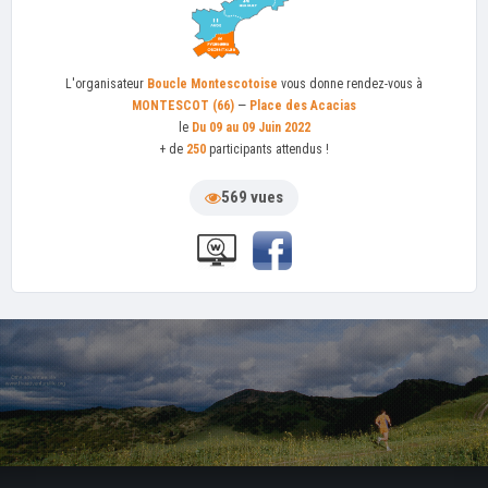
L'organisateur
Boucle Montescotoise
vous donne rendez-vous à
MONTESCOT (66)
—
Place des Acacias
le
Du 09 au 09 Juin 2022
+ de
250
participants attendus !
569 vues