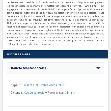
remboursement.
Article11 :
En cas d'abandon, le concurrent doit obligatoirement prévenir
les responsables de l'épreuve et remettre son dossard à l'arrivée.
Article 12 :
Tout
engagement est personnel, ferme et définitif, et ne peut faire l'objet de remboursement
pour quelque motif que ce soit. Aucun transfert d'inscription n'est autorisé. Toute
personne rétrocédant son dossard à une tierce personne sera reconnue responsable en cas
d'accident survenu ou provoqué par cette dernière le jour de l'épreuve. L'organisateur
décline toute responsabilité en cas d'accident face à ce type de situation.
Article 13 :
Je
reconnais et accepte que par le seul fait de mon inscription, je m'engage à me soumettre à
l'ensemble des dispositions de ce règlement. J'autorise expressément les organisateurs
ainsi que leurs ayant- droits tels que partenaires et média à utiliser les images fixes ou
audiovisuelles sur lesquelles je pourrais apparaître, prises à l'occasion de ma
participation.
Article 14 :
Tout concurrent reconnaît avoir pris connaissance du présent
règlement et en accepter toutes les clauses.
PARCOURS & TARIFS
Boucle Montescotoise
Départ :
Dimanche 09 Octobre 2022 à 09:15
Distance :
Course sur route
— Age minimum :
14 ans