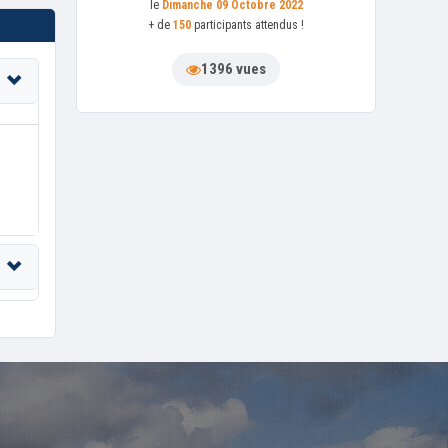
le
Dimanche 09 Octobre 2022
+ de
150
participants attendus !
1396 vues