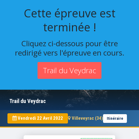
Cette épreuve est
terminée !
Cliquez ci-dessous pour être
redirigé vers l'épreuve en cours.
Trail du Veydrac
Trail du Veydrac
Vendredi 22 Avril 2022
Villeveyrac (34)
Itinéraire