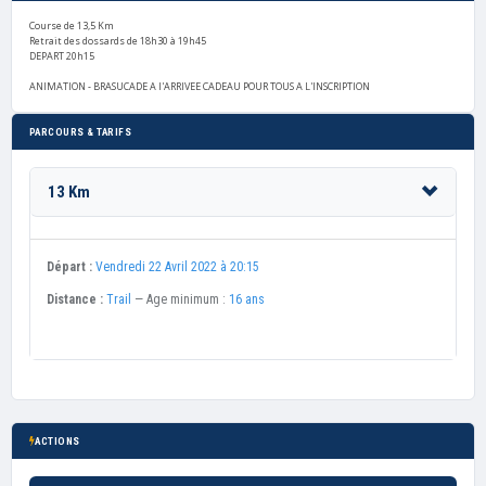
Course de 13,5 Km
Retrait des dossards de 18h30 à 19h45
DEPART 20h15
ANIMATION - BRASUCADE A l'ARRIVEE CADEAU POUR TOUS A L'INSCRIPTION
PARCOURS & TARIFS
13 Km
Départ :
Vendredi 22 Avril 2022 à 20:15
Distance :
Trail
— Age minimum :
16 ans
ACTIONS