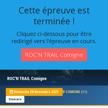
Cette épreuve est
terminée !
Cliquez ci-dessous pour être
redirigé vers l'épreuve en cours.
ROC'N TRAIL Comigne
ROC'N TRAIL Comigne
Dimanche 28 Novembre 2021
COMIGNE (11)
Itinéraire