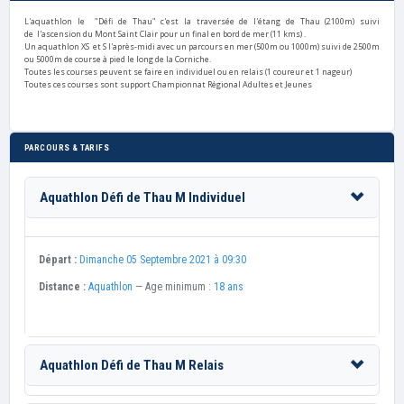
L'aquathlon le "Défi de Thau" c'est la traversée de l'étang de Thau (2100m) suivi
de l'ascension du Mont Saint Clair pour un final en bord de mer (11 kms) .
Un aquathlon XS et S l'après-midi avec un parcours en mer (500m ou 1000m) suivi de 2500m
ou 5000m de course à pied le long de la Corniche.
Toutes les courses peuvent se faire en individuel ou en relais (1 coureur et 1 nageur)
Toutes ces courses sont support Championnat Régional Adultes et Jeunes
PARCOURS & TARIFS
Aquathlon Défi de Thau M Individuel
Départ :
Dimanche 05 Septembre 2021 à 09:30
Distance :
Aquathlon
— Age minimum :
18 ans
Aquathlon Défi de Thau M Relais