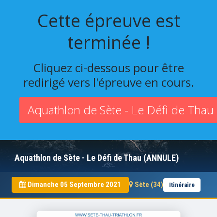
Cette épreuve est
terminée !
Cliquez ci-dessous pour être
redirigé vers l'épreuve en cours.
Aquathlon de Sète - Le Défi de Thau
Aquathlon de Sète - Le Défi de Thau (ANNULE)
Dimanche 05 Septembre 2021
Sète (34)
Itinéraire