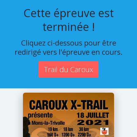
Cette épreuve est
terminée !
Cliquez ci-dessous pour être
redirigé vers l'épreuve en cours.
Trail du Caroux
Trail du Caroux
Dimanche 18 Juillet 2021
Mons la Trivalle (34)
Itinéraire