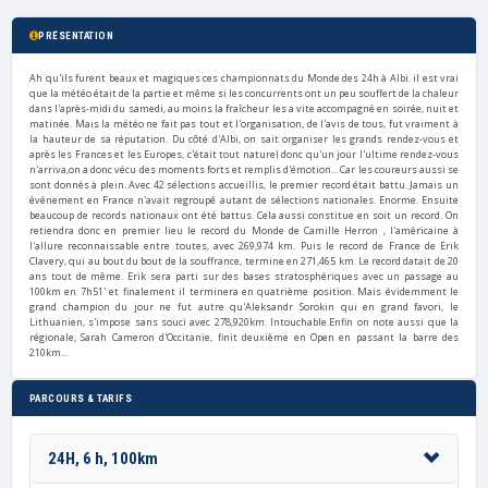
PRÉSENTATION
Ah qu'ils furent beaux et magiques ces championnats du Monde des 24h à Albi. il est vrai
que la météo était de la partie et même si les concurrents ont un peu souffert de la chaleur
dans l'après-midi du samedi, au moins la fraîcheur les a vite accompagné en soirée, nuit et
matinée. Mais la météo ne fait pas tout et l'organisation, de l'avis de tous, fut vraiment à
la hauteur de sa réputation. Du côté d'Albi, on sait organiser les grands rendez-vous et
après les Frances et les Europes, c'était tout naturel donc qu'un jour l'ultime rendez-vous
n'arriva,on a donc vécu des moments forts et remplis d'émotion... Car les coureurs aussi se
sont donnés à plein. Avec 42 sélections accueillis, le premier record était battu. Jamais un
événement en France n'avait regroupé autant de sélections nationales. Enorme. Ensuite
beaucoup de records nationaux ont été battus. Cela aussi constitue en soit un record. On
retiendra donc en premier lieu le record du Monde de Camille Herron , l'américaine à
l'allure reconnaissable entre toutes, avec 269,974 km. Puis le record de France de Erik
Clavery, qui au bout du bout de la souffrance, termine en 271,465 km. Le record datait de 20
ans tout de même. Erik sera parti sur des bases stratosphériques avec un passage au
100km en 7h51' et finalement il terminera en quatrième position. Mais évidemment le
grand champion du jour ne fut autre qu'Aleksandr Sorokin qui en grand favori, le
Lithuanien, s'impose sans souci avec 278,920km. Intouchable.Enfin on note aussi que la
régionale, Sarah Cameron d'Occitanie, finit deuxième en Open en passant la barre des
210km...
PARCOURS & TARIFS
24H, 6 h, 100km