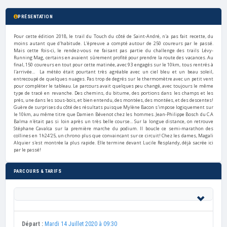
PRÉSENTATION
Pour cette édition 2018, le trail du Touch du côté de Saint-André, n'a pas fait recette, du
moins autant que d'habitude. L'épreuve a compté autour de 250 coureurs par le passé.
Mais cette fois-ci, le rendez-vous ne faisant pas partie du challenge des trails Lévy-
Running Mag, certains en avaient sûrement profité pour prendre la route des vacances. Au
final, 150 coureurs en tout pour cette matinée, avec 93 engagés sur le 10km, tous rentrés à
l'arrivée... La météo était pourtant très agréable avec un ciel bleu et un beau soleil,
entrecoupé de quelques nuages. Pas trop de degrés sur le thermomètre avec un petit vent
pour compléter le tableau. Le parcours avait quelques peu changé, avec toujours le même
type de tracé en revanche. Des chemins, du bitume, des portions dans les champs et les
prés, une dans les sous-bois, et bien entendu, des montées, des montées, et des descentes!
Guère de surprises du côté des résultats puisque Mylène Bacon s'impose logiquement sur
le 10km, au même titre que Damien Bévenot chez les hommes. Jean-Philippe Bosch du C.A
Balma n'était pas si loin après un très belle course... Sur la longue distance, on retrouve
Stéphane Cavalca sur la première marche du podium. Il boucle ce semi-marathon des
collines en 1h24'25, un chrono plus que convaincant sur ce circuit! Chez les dames, Magali
Alquier s'est montrée la plus rapide. Elle termine devant Lucile Resplandy, déjà sacrée ici
par le passé!
PARCOURS & TARIFS
Départ :
Mardi 14 Juillet 2020 à 09:30