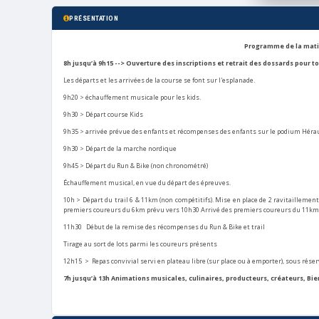
PRÉSENTATION
Programme de la matin
8h jusqu’à 9h15 --> Ouverture des inscriptions et retrait des dossards pour t
Les départs et les arrivées de la course se font sur l'esplanade.
9h20 > échauffement musicale pour les kids.
9h30 > Départ course Kids
9h35 > arrivée prévue des enfants et récompenses des enfants sur le podium Hérau
9h30 > Départ de la marche nordique
9h45 > Départ du Run & Bike (non chronométré)
Échauffement musical, en vue du départ des épreuves.
10h > Départ du trail 6 & 11km (non compétitifs). Mise en place de 2 ravitaillements
premiers coureurs du 6km prévu vers 10h30 Arrivé des premiers coureurs du 11k
11h30 Début de la remise des récompenses du Run & Bike et trail
Tirage au sort de lots parmi les coureurs présents
12h15 > Repas convivial servi en plateau libre (sur place ou à emporter), sous rés
7h jusqu’à 13h
Animations musicales, culinaires, producteurs, créateurs, Bie