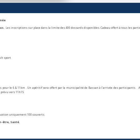
ée
ous.
Les inscriptions sur place dans la limite des 400 dossards disponibles. Cadeau offert à tous les parti
lt sport
 pour le 6 & 11km . Un apéritif sera offert par la municipalité de Bassan à l’arrivée des participants. 
m prévu vers 11h15
ervation uniquement 100 couverts.
n-être, Santé.