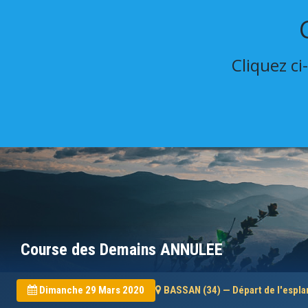
Cliquez ci
Course des Demains ANNULEE
Dimanche 29 Mars 2020
BASSAN (34) — Départ de l'espl