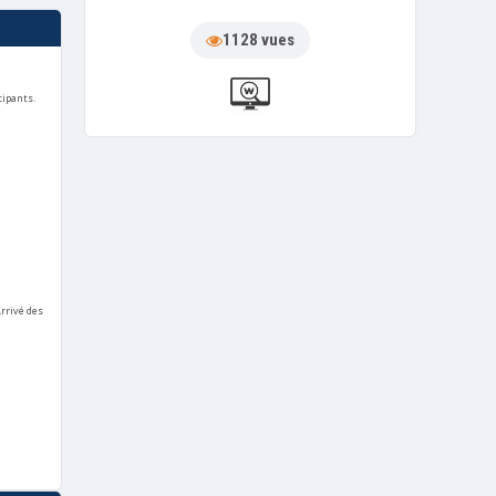
1128 vues
cipants.
Arrivé des