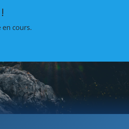
!
e en cours.