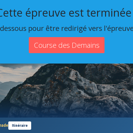
Cette épreuve est terminée 
-dessous pour être redirigé vers l'épreuv
Course des Demains
anade
Itinéraire