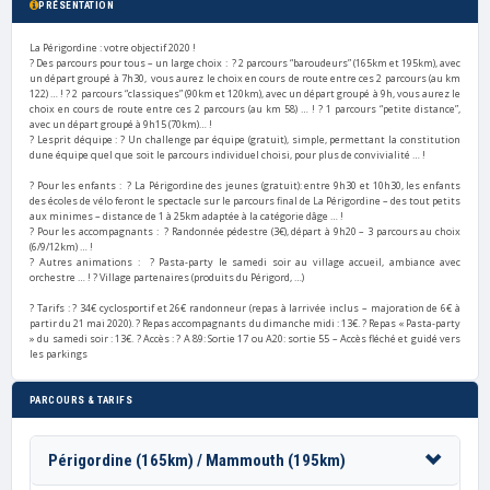
PRÉSENTATION
La Périgordine : votre objectif 2020 !
? Des parcours pour tous – un large choix : ? 2 parcours “baroudeurs” (165km et 195km), avec
un départ groupé à 7h30, vous aurez le choix en cours de route entre ces 2 parcours (au km
122) … ! ? 2 parcours “classiques” (90km et 120km), avec un départ groupé à 9h, vous aurez le
choix en cours de route entre ces 2 parcours (au km 58) … ! ? 1 parcours “petite distance”,
avec un départ groupé à 9h15 (70km)… !
? Lesprit déquipe : ? Un challenge par équipe (gratuit), simple, permettant la constitution
dune équipe quel que soit le parcours individuel choisi, pour plus de convivialité … !
? Pour les enfants : ? La Périgordine des jeunes (gratuit): entre 9h30 et 10h30, les enfants
des écoles de vélo feront le spectacle sur le parcours final de La Périgordine – des tout petits
aux minimes – distance de 1 à 25km adaptée à la catégorie dâge … !
? Pour les accompagnants : ? Randonnée pédestre (3€), départ à 9h20 – 3 parcours au choix
(6/9/12km) … !
? Autres animations : ? Pasta-party le samedi soir au village accueil, ambiance avec
orchestre … ! ? Village partenaires (produits du Périgord, …)
? Tarifs : ? 34€ cyclosportif et 26€ randonneur (repas à larrivée inclus – majoration de 6€ à
partir du 21 mai 2020). ? Repas accompagnants du dimanche midi : 13€. ? Repas « Pasta-party
» du samedi soir : 13€. ? Accès : ? A 89: Sortie 17 ou A20: sortie 55 – Accès fléché et guidé vers
les parkings
PARCOURS & TARIFS
Périgordine (165km) / Mammouth (195km)