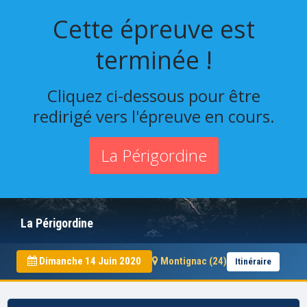
Cette épreuve est
terminée !
Cliquez ci-dessous pour être
redirigé vers l'épreuve en cours.
La Périgordine
La Périgordine
Dimanche 14 Juin 2020
Montignac (24)
Itinéraire