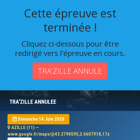
Cette épreuve est
terminée !
Cliquez ci-dessous pour être
redirigé vers l'épreuve en cours.
TRA'ZILLE ANNULE
TRA'ZILLE ANNULEE
Dimanche 14 Juin 2020
AZILLE (11) —
www.google.fr/maps/@43.2790595,2.6607918,17z