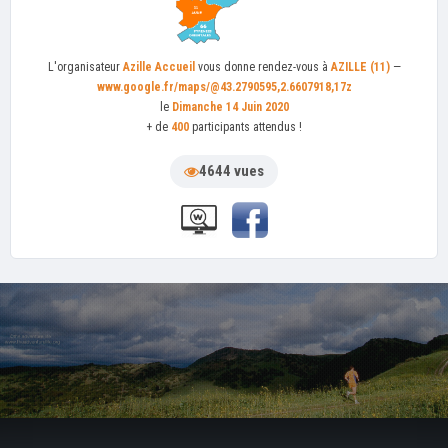
L'organisateur
Azille Accueil
vous donne rendez-vous à
AZILLE (11)
—
www.google.fr/maps/@43.2790595,2.6607918,17z
le
Dimanche 14 Juin 2020
+ de
400
participants attendus !
4644 vues