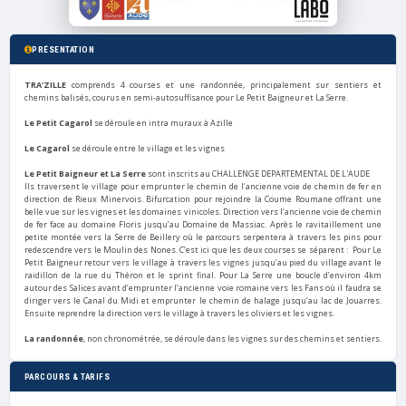
PRÉSENTATION
TRA’ZILLE
comprends 4 courses et une randonnée, principalement sur sentiers et
chemins balisés, courus en semi-autosuffisance pour Le Petit Baigneur et La Serre.
Le Petit Cagarol
se déroule en intra muraux à Azille
Le Cagarol
se déroule entre le village et les vignes
Le Petit Baigneur et La Serre
sont inscrits au CHALLENGE DEPARTEMENTAL DE L'AUDE
Ils traversent le village pour emprunter le chemin de l’ancienne voie de chemin de fer en
direction de Rieux Minervois. Bifurcation pour rejoindre la Coume Roumane offrant une
belle vue sur les vignes et les domaines vinicoles. Direction vers l’ancienne voie de chemin
de fer face au domaine Floris jusqu’au Domaine de Massiac. Après le ravitaillement une
petite montée vers la Serre de Beillery où le parcours serpentera à travers les pins pour
redescendre vers le Moulin des Nones. C’est ici que les deux courses se séparent : Pour Le
Petit Baigneur retour vers le village à travers les vignes jusqu’au pied du village avant le
raidillon de la rue du Théron et le sprint final. Pour La Serre une boucle d’environ 4km
autour des Salices avant d’emprunter l’ancienne voie romaine vers les Fans où il faudra se
diriger vers le Canal du Midi et emprunter le chemin de halage jusqu’au lac de Jouarres.
Ensuite reprendre la direction vers le village à travers les oliviers et les vignes.
La randonnée
, non chronométrée, se déroule dans les vignes sur des chemins et sentiers.
PARCOURS & TARIFS