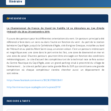
Itinéraire
PRÉSENTATION
Le Championnat de France de Stand Up Paddle 14’ se déroulera au Cap d’Agde
(Hérault) du 28 au 29 septembre 2019.
Il y aura des parcours pour les différentes orientations du vent. Un parcours principal a été
référencé à faire dans un sens ou dans l’autre en fonction du vent : du port de la station
balnéaire Cap d’Agde jusqu’à la Cathédrale d’Agde, cité d’origine Grecque, installée au bord
de l’Hérault et au pied du Mont Saint-Loup, un ancien volcan. C’est un parcours intéressant
et magnifique avec une zone dans le port entre les îles, une zone de downwind en mer et
une zone de canal. D’autres parcours pourront être envisagés en fonction des conditions
météorologiques…Le site d’accueil des compétiteurs et de la technical race se fera autour
du Centre Nautique du Cap d’Agde, avec un grand parking situé à proximité du village de
l’événement … Le site est parfait pour cette grande fête du SUP, qui constituera une grande
compétition où chaque compétiteur viendra chercher aussi un dépassement de
soit même .
https://www.facebook.com/events/392365708003041/
http://centrenautique-capdagde.com/suprace2019/
PARCOURS & TARIFS