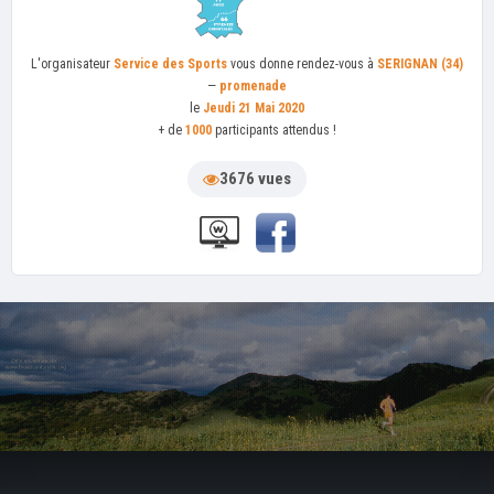
L'organisateur
Service des Sports
vous donne rendez-vous à
SERIGNAN (34)
—
promenade
le
Jeudi 21 Mai 2020
+ de
1000
participants attendus !
3676 vues