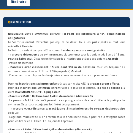
Itinéraire
PRÉSENTATION
Nouveauté 2019 : SWIMRUN
ENFANT (si l'eau est inférieure à 18°, combinaison
obligatoire)
Le Swimrun enfant s’effectue par équipe de deux. Tous les participants auront leur
médaille à l'arrivée
Le Swimrun enfant comprend 2 parcours :
l
es deux parcours sont gratuits
- Parcours découverte
du swimrun (sans classement) pour les enfants de 6 ans à 15 ans.
Peut se faire seul
. Distance en fonction des inscriptions et âges des enfants.
Gratuit
Pas de classement
- Parcours avec classement : 5 km dont 950 m de natation
pour les benjamins /
minimes licenciés à la FFTRI ou FFN (équipe de 2).
Gratuit
Classement scratch pour les benjamins et un classement scratch pour les minimes
Pour les
inscriptions Swimrun enfant
faites sur le site ATS,
les repas seront offerts.
Pour
les inscriptions
Swimrun enfant
faites le jour de la course,
les repas seront à 5
euros
SWIMRUN ADULTE - Equipe de 2.
-
Parcours MAIL : 10,5 km dont 1,4 km de natation (distance S)
Le parcours MAIL (distance S) permettra au plus grand nombre de s’initier à la pratique du
swimrun. Ce parcours conjugue facilité et dépaysement
.
-
Parcours MAIL
(distance S) tracé jaune
:
l’inscription est de 60 € par équipe
(équipe
de deux)
L’âge minimum est de 16 ans révolu pour les non licenciés ou à partir de la catégorie cadet
pour les licenciés FFTRI et FFN, au jour de l’épreuve
-
Parcours TAMA : 21 km dont 4,4 km de natation (distance L)