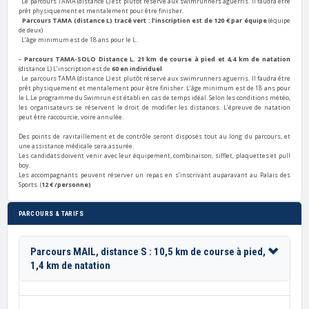
Le parcours TAMA (distance L) est plutôt réservé aux swimrunners aguerris. Il faudra être
prêt physiquement et mentalement pour être finisher.
P
arcours TAMA
(distance L) tracé vert
: l’inscription est de 120 € par équipe
(équipe
de deux)
L’âge minimum est de 18 ans pour le L.
- Parcours TAMA-SOLO Distance L
,
21 km de course à pied et 4,4 km de natation
(distance L)
L
’inscription est de
60 en individuel
Le parcours TAMA (distance L) est plutôt réservé aux swimrunners aguerris. Il faudra être
prêt physiquement et mentalement pour être finisher. L’âge minimum est de 18 ans pour
le L.
Le programme du Swimrun est établi en cas de temps idéal. Selon les conditions météo,
les organisateurs se réservent le droit de modifier les distances. L’épreuve de natation
peut être raccourcie, voire annulée.
Des points de ravitaillement et de contrôle seront disposés tout au long du parcours, et
une assistance médicale sera assurée.
Les candidats doivent venir avec leur équipement, combinaison, sifflet, plaquettes et pull
boy.
Les accompagnants peuvent réserver un repas en s’inscrivant auparavant au Palais des
Sports. (
12 € /personne
)
PARCOURS & TARIFS
Parcours MAIL, distance S : 10,5 km de course à pied,
1,4 km de natation