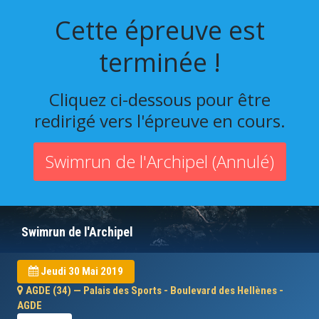
Cette épreuve est
terminée !
Cliquez ci-dessous pour être
redirigé vers l'épreuve en cours.
Swimrun de l'Archipel (Annulé)
Swimrun de l'Archipel
Jeudi 30 Mai 2019
AGDE (34) — Palais des Sports - Boulevard des Hellènes -
AGDE