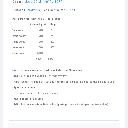
Départ :
Jeudi 30 Mai 2019 à 10:30
Distance :
Swimrun
— Age minimum :
16 ans
Parcours MAIL - Distance S - Tracé jaune
Course à pied Nage
1ère
section 1 400 250
2ème
section 1 200 250
3ème
section 900 400
4ème
section 700 500
5ème
section 6 300
10 500 1 400
Les participants seront accueillis
au Palais des Sports
dès :
8h30 -
Remise
des dossards
- Petit déjeuner offert
9h45
-
Départ en bus
pour tous les participants du palais des sports vers le site du
départ de la course
(départ en bus pour tous les participants)
10h30
-
Départ de la course
14h30 - Remise des prix au
Palais des Sports
(présence obligatoire pour la remise des lots)