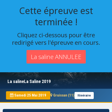
Cette épreuve est
terminée !
Cliquez ci-dessous pour être
redirigé vers l'épreuve en cours.
La saline ANNULEE
La salineLa Saline 2019
Samedi 25 Mai 2019
Gruissan (11)
Itinéraire