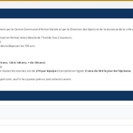
ent par le Centre Communal d’Action Sociale et par la Direction des Sports et de la Jeunesse de la ville 
tuer en format relais (boucle de 7 km) de 3 ou 2 coureurs.
é.
s devra dépasser les 100 ans.
 ans, 120 à 149 ans, + de 150 ans)
s)
our toutes les courses, est de
27 € par équipe
(inscription en ligne)
. Il sera de 30 € le jour de l’épreuve.
-sport.com, sauf si les quotas prévus sont atteints avant.