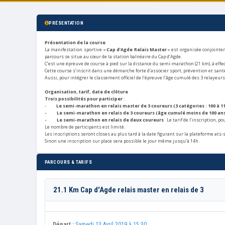
PRÉSENTATION
Présentation de la course
La manifestation sportive «
Cap d’Agde Relais Master
»
est organisée conjointem
parcours se situe au cœur de la station balnéaire du Cap d’Agde.
C’est une épreuve de course à pied sur la distance du semi-marathon (21 km), à effec
Cette course s’inscrit dans une démarche forte d’associer sport, prévention et sant
Aussi, pour intégrer le classement officiel de l’épreuve l’âge cumulé des 3 relayeur
Organisation, tarif, date de clôture
Trois possibilités pour participer
:
-
Le semi-marathon en relais master de 3 coureurs (3 catégories : 100 à 119
- Le semi-marathon en relais de 3 coureurs (âge cumulé moins de 100 an
- Le semi-marathon en relais de deux coureurs
Le tarif de l’inscription, p
Le nombre de participants est limité.
Les inscriptions seront closes au plus tard à la date figurant sur la plateforme ats
Sinon une inscription sur place sera possible le jour même jusqu’à 14h.
PARCOURS & TARIFS
21.1 Km Cap d'Agde relais master en relais de 3
Départ :
Samedi 13 Avril 2019 à 15:30