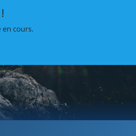
!
e en cours.