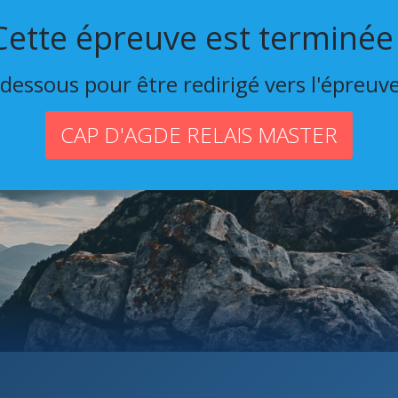
Cette épreuve est terminée 
-dessous pour être redirigé vers l'épreuv
CAP D'AGDE RELAIS MASTER